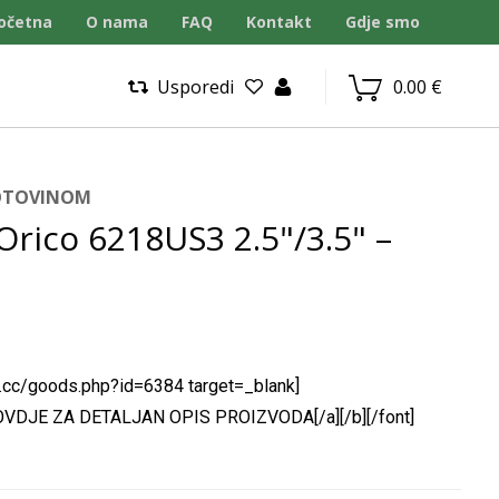
očetna
O nama
FAQ
Kontakt
Gdje smo
Usporedi
0.00
€
GOTOVINOM
rico 6218US3 2.5"/3.5" –
co.cc/goods.php?id=6384 target=_blank]
E OVDJE ZA DETALJAN OPIS PROIZVODA[/a][/b][/font]