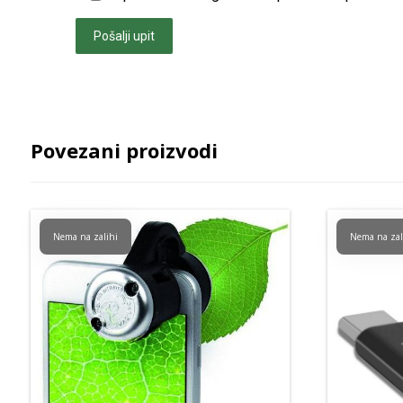
Pošalji upit
Povezani proizvodi
Nema na zalihi
Nema na zal