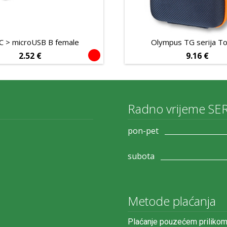
C > microUSB B female
Olympus TG serija To
2.52
€
9.16
€
Radno vrijeme SE
pon-pet
subota
Metode plaćanja
Plaćanje pouzećem prilikom