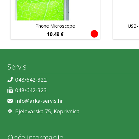
Phone Microscope
USB-
10.49
€
Servis
048/642-322
048/642-323
info@arka-servis.hr
Bjelovarska 75, Koprivnica
Opće informacije