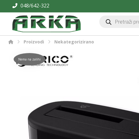
048/642-322
Proizvodi
Nekategorizirano
Nema na zalihi