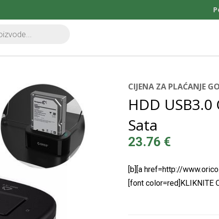
P
CIJENA ZA PLAĆANJE 
HDD USB3.0 O
Sata
23.76
€
[b][a href=http://www.ori
[font color=red]KLIKNIT