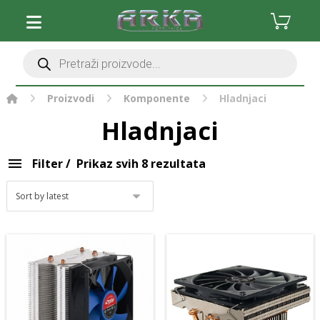
Očisti filter
Stolna računala
Monitori i oprema
Komponente
Procesori
Proizvodi
Komponente
Hladnjaci
Grafičke kartice
Hladnjaci
Matične ploče
Radna memorija (RAM)
Filter
Prikaz svih 8 rezultata
Pohrana podataka
Hladnjaci
Kućišta
Napajanja
Ventilatori
Optički uređaji