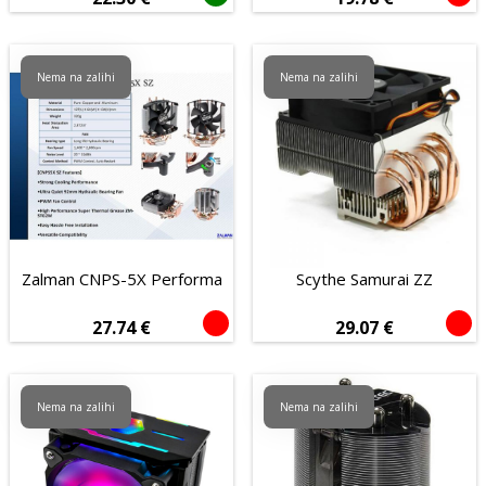
Tablet računala
Audio i video
Nema na zalihi
Nema na zalihi
POS oprema
Potrošni materijal
Proizvođač
Veličina ventilatora
100mm
120mm
135mm
60mm
Zalman CNPS-5X Performa
Scythe Samurai ZZ
80mm
92mm
27.74
€
29.07
€
Tip povezivanja
Bežično
Žičano
Nema na zalihi
Nema na zalihi
Mehanička
Da
Ne