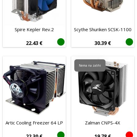
Kontroleri
Zvučne kartice
Termalne paste
Spire Kepler Rev.2
Scythe Shuriken SCSK-1100
Periferija računala
22.43
€
30.39
€
Pisači, skeneri i oprema
Pohrana podataka
Nema na zalihi
Software
Gaming i zabava
Mrežna oprema
Foto, video i oprema
Baterije i punjači
Kablovi i adapteri
Artic Cooling Freezer 64 LP
Zalman CNPS-4X
Mobiteli i oprema
22.30
€
19.78
€