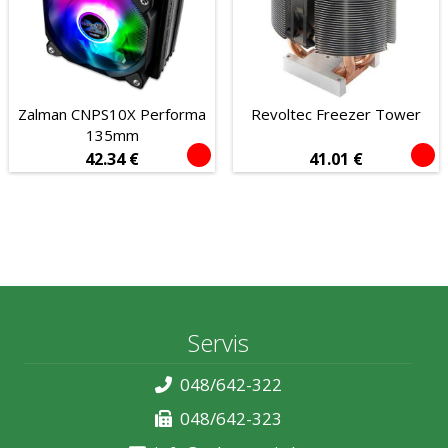
Senzor
Laserski
Optički
Zalman CNPS10X Performa
Revoltec Freezer Tower
135mm
42.34
€
41.01
€
Servis
048/642-322
048/642-323