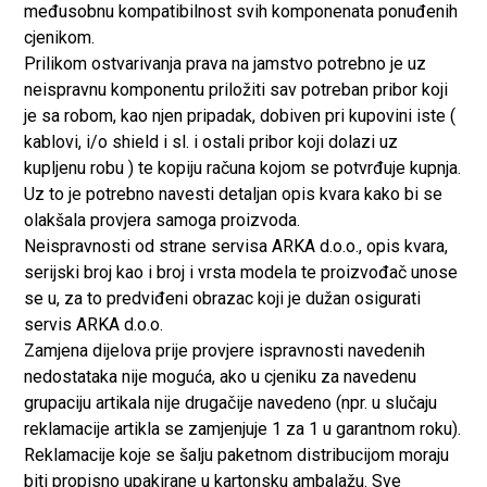
međusobnu kompatibilnost svih komponenata ponuđenih
cjenikom.
Prilikom ostvarivanja prava na jamstvo potrebno je uz
neispravnu komponentu priložiti sav potreban pribor koji
je sa robom, kao njen pripadak, dobiven pri kupovini iste (
kablovi, i/o shield i sl. i ostali pribor koji dolazi uz
kupljenu robu ) te kopiju računa kojom se potvrđuje kupnja.
Uz to je potrebno navesti detaljan opis kvara kako bi se
olakšala provjera samoga proizvoda.
Neispravnosti od strane servisa ARKA d.o.o., opis kvara,
serijski broj kao i broj i vrsta modela te proizvođač unose
se u, za to predviđeni obrazac koji je dužan osigurati
servis ARKA d.o.o.
Zamjena dijelova prije provjere ispravnosti navedenih
nedostataka nije moguća, ako u cjeniku za navedenu
grupaciju artikala nije drugačije navedeno (npr. u slučaju
reklamacije artikla se zamjenjuje 1 za 1 u garantnom roku).
Reklamacije koje se šalju paketnom distribucijom moraju
biti propisno upakirane u kartonsku ambalažu. Sve