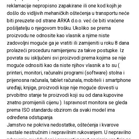
reklamacije nepropisno zapakirane ili one kod kojih je
došlo do vidljivih mehaničkih oštećenja u transportu neće
biti preuzete od strane ARKA d.o.o. već će biti vraćene
pošiljatelju o njegovom trošku. Ukoliko se prema
proizvodu ne odnosite kao vlasnik a njime niste
zadovoljni moguće ga je vratiti ili zamijeniti u roku 8 dana
prolazeći proceduru namijenjenu za takve postupke. Iz
povrata su isključeni svi proizvodi prema kojima se nije
moguće odnositi kao da niste njihov vlasnik a to su (
printeri, monitori, računalni programi (software) stolna i
prijenosna računala, tablet računala, mobiteli i smartphone
uređaji, knjige, proizvodi koje nije moguće dovesti u
prvobitno stanje te proizvodi koji su od dana kupovine
znatno promijenili cijenu ). Ispravnost monitora se gleda
prema ISO standardu obzirom da svaki model ima
određena odstupanja.
Jamstvo ne pokriva nedostatke, oštećenja i kvarove
nastale nestručnim i nepravilnim rukovanjem. U nepravilno