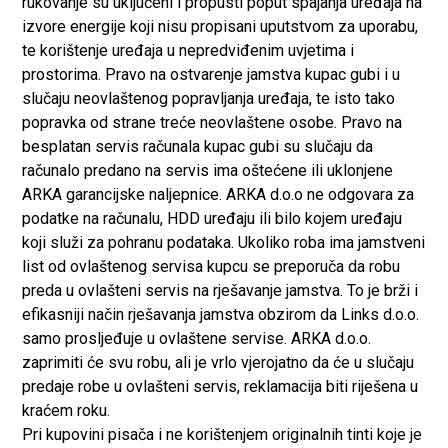
rukovanje su uključeni i propusti poput spajanja uređaja na
izvore energije koji nisu propisani uputstvom za uporabu,
te korištenje uređaja u nepredviđenim uvjetima i
prostorima. Pravo na ostvarenje jamstva kupac gubi i u
slučaju neovlaštenog popravljanja uređaja, te isto tako
popravka od strane treće neovlaštene osobe. Pravo na
besplatan servis računala kupac gubi su slučaju da
računalo predano na servis ima oštećene ili uklonjene
ARKA garancijske naljepnice. ARKA d.o.o ne odgovara za
podatke na računalu, HDD uređaju ili bilo kojem uređaju
koji služi za pohranu podataka. Ukoliko roba ima jamstveni
list od ovlaštenog servisa kupcu se preporuča da robu
preda u ovlašteni servis na rješavanje jamstva. To je brži i
efikasniji način rješavanja jamstva obzirom da Links d.o.o.
samo prosljeđuje u ovlaštene servise. ARKA d.o.o.
zaprimiti će svu robu, ali je vrlo vjerojatno da će u slučaju
predaje robe u ovlašteni servis, reklamacija biti riješena u
kraćem roku.
Pri kupovini pisača i ne korištenjem originalnih tinti koje je