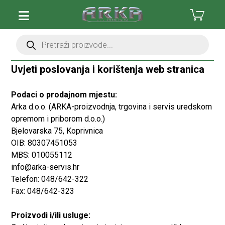
Uvjeti poslovanja i korištenja web stranica
Podaci o prodajnom mjestu:
Arka d.o.o. (ARKA-proizvodnja, trgovina i servis uredskom
opremom i priborom d.o.o.)
Bjelovarska 75, Koprivnica
OIB: 80307451053
MBS: 010055112
info@arka-servis.hr
Telefon: 048/642-322
Fax: 048/642-323
Proizvodi i/ili usluge: