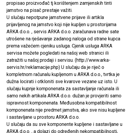
propisao proizvođač tj korištenjem zamjenskih tinti
jamstvo na pisač prestaje važiti.
U slučaju nepotpune jamstvene prijave ili artikla
prijavljenog na jamstvo koji nije kupljen u prostorijama
ARKA d.o.o. , servis ARKA d.o.o. zaračunava radne sate
utrošene na rješavanje zadanog naloga od strane kupca
prema važećem cjeniku usluga. Cjenik usluga ARKA
servisa možete pogledati na našoj web stranici ili
zatražiti u našoj prodaji i servisu. (http://www.arka-
servis.hr/reklamacije.php) U slučaju da je riječ o
kompletnom računalu kupljenom u ARKA d.o.o., tvrtka je
dužna locirati i otkloniti sve kvarove vezane uz isto. U
slučaju kupnje komponenata za sastavljanje računala ili
samo nekih artikala ARKA d.o.o. dužan je provjeriti samo
ispravnost komponenata. Međusobna kompatibilnost
komponenata nije predmet jamstva, ako sve nisu kupljene
i sastavljane u prostoru ARKA d.o.o.
U slučaju da su sve komponente kupljene i sastavljane u
ARKA d.o.o. , a dolazi do određenih nekompatibilnosti,