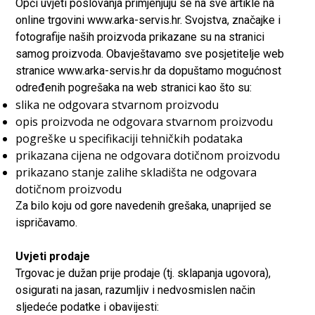
Opći uvjeti poslovanja primjenjuju se na sve artikle na
online trgovini www.arka-servis.hr. Svojstva, značajke i
fotografije naših proizvoda prikazane su na stranici
samog proizvoda. Obavještavamo sve posjetitelje web
stranice www.arka-servis.hr da dopuštamo mogućnost
određenih pogrešaka na web stranici kao što su:
slika ne odgovara stvarnom proizvodu
opis proizvoda ne odgovara stvarnom proizvodu
pogreške u specifikaciji tehničkih podataka
prikazana cijena ne odgovara dotičnom proizvodu
prikazano stanje zalihe skladišta ne odgovara
dotičnom proizvodu
Za bilo koju od gore navedenih grešaka, unaprijed se
ispričavamo.
Uvjeti prodaje
Trgovac je dužan prije prodaje (tj. sklapanja ugovora),
osigurati na jasan, razumljiv i nedvosmislen način
sljedeće podatke i obavijesti: