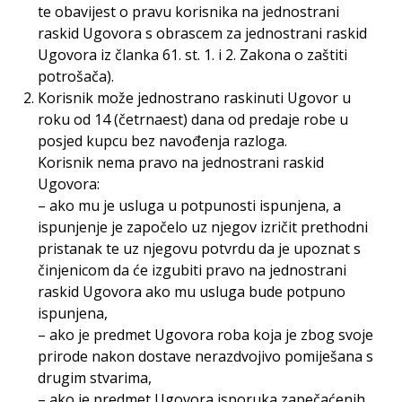
te obavijest o pravu korisnika na jednostrani
raskid Ugovora s obrascem za jednostrani raskid
Ugovora iz članka 61. st. 1. i 2. Zakona o zaštiti
potrošača).
Korisnik može jednostrano raskinuti Ugovor u
roku od 14 (četrnaest) dana od predaje robe u
posjed kupcu bez navođenja razloga.
Korisnik nema pravo na jednostrani raskid
Ugovora:
– ako mu je usluga u potpunosti ispunjena, a
ispunjenje je započelo uz njegov izričit prethodni
pristanak te uz njegovu potvrdu da je upoznat s
činjenicom da će izgubiti pravo na jednostrani
raskid Ugovora ako mu usluga bude potpuno
ispunjena,
– ako je predmet Ugovora roba koja je zbog svoje
prirode nakon dostave nerazdvojivo pomiješana s
drugim stvarima,
– ako je predmet Ugovora isporuka zapečaćenih