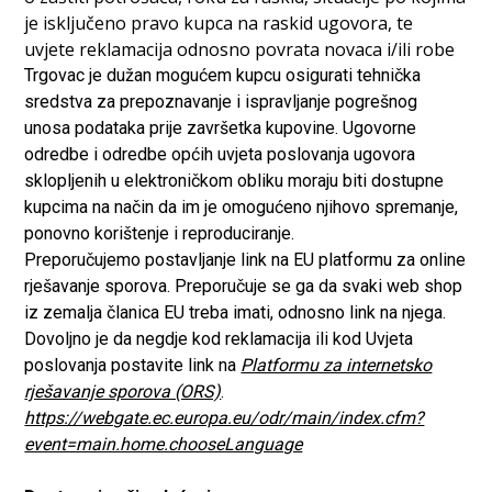
je isključeno pravo kupca na raskid ugovora, te
uvjete reklamacija odnosno povrata novaca i/ili robe
Trgovac je dužan mogućem kupcu osigurati tehnička
sredstva za prepoznavanje i ispravljanje pogrešnog
unosa podataka prije završetka kupovine. Ugovorne
odredbe i odredbe općih uvjeta poslovanja ugovora
sklopljenih u elektroničkom obliku moraju biti dostupne
kupcima na način da im je omogućeno njihovo spremanje,
ponovno korištenje i reproduciranje.
Preporučujemo postavljanje link na EU platformu za online
rješavanje sporova. Preporučuje se ga da svaki web shop
iz zemalja članica EU treba imati, odnosno link na njega.
Dovoljno je da negdje kod reklamacija ili kod Uvjeta
poslovanja postavite link na
Platformu za internetsko
rješavanje sporova (ORS)
.
https://webgate.ec.europa.eu/odr/main/index.cfm?
event=main.home.chooseLanguage