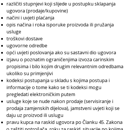
različiti stupnjevi koji slijede u postupku sklapanja
ugovora (prodaje/kupovine)
načini i uvjeti plaćanja
opis načina i roka isporuke proizvoda ili pružanja
usluge
troškovi dostave
ugovorne odredbe
opći uvjeti poslovanja ako su sastavni dio ugovora
izjavu o poznatim ograničenjima izvoza carinskim
propisima i bilo kojim drugim relevantnim odredbama
ukoliko su primjenjivi
kodeksi postupanja u skladu s kojima postupa i
informacije o tome kako se ti kodeksi mogu
pregledati elektroničkim putem
usluge koje se nude nakon prodaje (servisiranje i
prodaja zamjenskih dijelova), jamstveni uvjeti koji se
daju uz proizvod ili uslugu
pravu kupca na raskid ugovora po Članku 45. Zakona
o zaštiti potrošača, roku za raskid, situacije po kojima