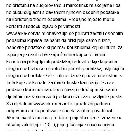
ne pristanu na sudjelovanje u marketinškim akcijama i da
ne budu suglasni s davanjem njihovih osobnih podataka
na korištenje trećim osobama. Prodajno mjesto može
koristiti sljedeću izjavu o privatnosti:
www.arka-servis.hr obavezuje se pružati zaštitu osobnim
podacima kupaca, na način da prikuplja samo nužne,
osnovne podatke o kupcima/ korisnicima koji su nužni za
ispunjenje naših obveza; informira kupce o načinu
korištenja prikupljenih podataka, redovito daje kupcima
mogućnost izbora o upotrebi njihovih podataka, uključujući
mogućnost odluke žele li ili ne da se njihovo ime ukloni s
lista koje se koriste za marketinške kampanje. Svi se
podaci o korisnicima strogo čuvaju i dostupni su samo
djelatnicima kojima su ti podaci nužni za obavljanje posla.
Svi djelatnici www.arka-servis.hr i poslovni partneri
odgovorni su za poštivanje načela zaštite privatnosti.
Ako su na stranicama prodajnog mjesta cijene izražene u
stranoj valuti (npr. £, $…), prije plaćanja konačna cijena