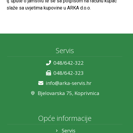
tj. upute o jamstvu te se sa potpisom na računu kupac
slaže sa uvjetima kupovine u ARKA d.o.o.
Servis
048/642-322
048/642-323
info@arka-servis.hr
Bjelovarska 75, Koprivnica
Opće informacije
Servis