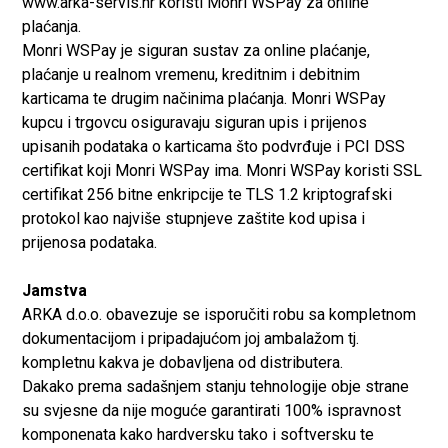
www.arka-servis.hr koristi Monri WSPay za online
plaćanja.
Monri WSPay je siguran sustav za online plaćanje,
plaćanje u realnom vremenu, kreditnim i debitnim
karticama te drugim načinima plaćanja. Monri WSPay
kupcu i trgovcu osiguravaju siguran upis i prijenos
upisanih podataka o karticama što podvrđuje i PCI DSS
certifikat koji Monri WSPay ima. Monri WSPay koristi SSL
certifikat 256 bitne enkripcije te TLS 1.2 kriptografski
protokol kao najviše stupnjeve zaštite kod upisa i
prijenosa podataka.
Jamstva
ARKA d.o.o. obavezuje se isporučiti robu sa kompletnom
dokumentacijom i pripadajućom joj ambalažom tj.
kompletnu kakva je dobavljena od distributera.
Dakako prema sadašnjem stanju tehnologije obje strane
su svjesne da nije moguće garantirati 100% ispravnost
komponenata kako hardversku tako i softversku te