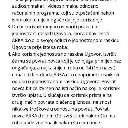
audiosnimaka ili videosnimaka, odnosno
računalnih programa, koji su otpečaćeni nakon
isporuke te nije moguće daljnje korištenje.
Da bi korisnik mogao ostvariti pravo na
jednostrani raskid Ugovora, mora obavijestiti
ARKA d.o.o. o svojoj odluci o jednostranom raskidu
Ugovora prije isteka roka.
Ako korisnik jednostrano raskine Ugovor, izvršit
će mu se povrat novca koji je od njega primljen,bez
odgađanja, a najkasnije u roku od 14 (četrnaest)
dana od dana kada ARKA d.o.o. zaprimi korisnikovu
odluku o jednostranom raskidu Ugovora. Povrat
novca bit će izvršen na isti način na koji je korisnik
izvršio uplatu. U slučaju da korisnik pristaje na
drugi način povrata plaćenog iznosa, ne snosi
nikakve troškove u odnosu na povrat. Povrat
novca ARKA d.o.o može izvršiti tek nakon što mu
roba bude vraćena ili nakon što mu bude