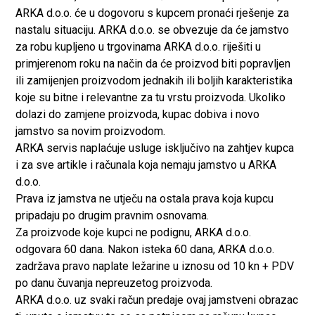
ARKA d.o.o. će u dogovoru s kupcem pronaći rješenje za
nastalu situaciju. ARKA d.o.o. se obvezuje da će jamstvo
za robu kupljeno u trgovinama ARKA d.o.o. riješiti u
primjerenom roku na način da će proizvod biti popravljen
ili zamijenjen proizvodom jednakih ili boljih karakteristika
koje su bitne i relevantne za tu vrstu proizvoda. Ukoliko
dolazi do zamjene proizvoda, kupac dobiva i novo
jamstvo sa novim proizvodom.
ARKA servis naplaćuje usluge isključivo na zahtjev kupca
i za sve artikle i računala koja nemaju jamstvo u ARKA
d.o.o.
Prava iz jamstva ne utječu na ostala prava koja kupcu
pripadaju po drugim pravnim osnovama.
Za proizvode koje kupci ne podignu, ARKA d.o.o.
odgovara 60 dana. Nakon isteka 60 dana, ARKA d.o.o.
zadržava pravo naplate ležarine u iznosu od 10 kn + PDV
po danu čuvanja nepreuzetog proizvoda.
ARKA d.o.o. uz svaki račun predaje ovaj jamstveni obrazac