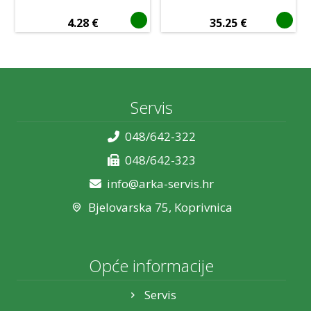
4.28
€
35.25
€
Servis
048/642-322
048/642-323
info@arka-servis.hr
Bjelovarska 75, Koprivnica
Opće informacije
Servis