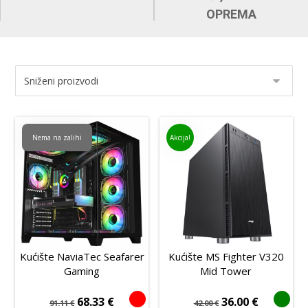
OPREMA
Nema na zalihi
Akcija!
Kućište NaviaTec Seafarer
Kućište MS Fighter V320
Gaming
Mid Tower
68.33
€
36.00
€
91.11
€
42.00
€