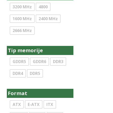
3200 MHz
4800
1600 MHz
2400 MHz
2666 MHz
Tip memorije
GDDR5
GDDR6
DDR3
DDR4
DDR5
Format
ATX
E-ATX
ITX