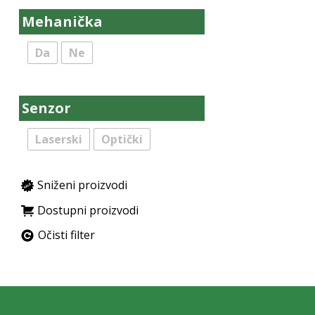
Mehanička
Da
Ne
Senzor
Laserski
Optički
Sniženi proizvodi
Dostupni proizvodi
Očisti filter