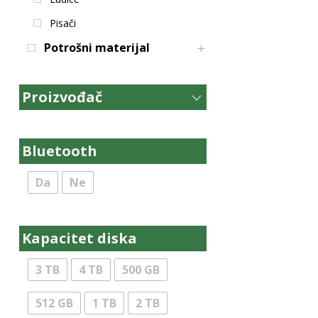
Pisači
Potrošni materijal
Proizvođač
Bluetooth
Da
Ne
Kapacitet diska
3 TB
4 TB
500 GB
512 GB
1 TB
2 TB