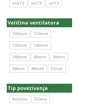
mATX
mITX
uATX
Veličina ventilatora
100mm
120mm
135mm
140mm
180mm
40mm
50mm
60mm
80mm
92mm
Tip povezivanja
Bežično
Žičano