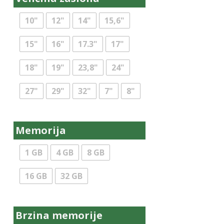
10"
12"
14"
15,6"
15"
16"
17.3"
17"
18"
19"
23,8"
24"
27"
29"
32"
7"
8"
Memorija
1 GB
4 GB
8 GB
16 GB
32 GB
Brzina memorije