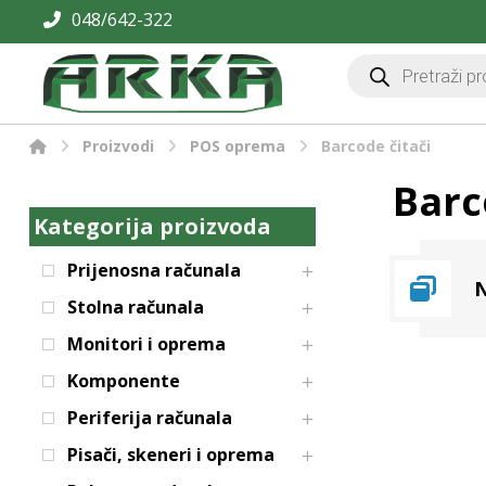
048/642-322
Proizvodi
POS oprema
Barcode čitači
Barc
Kategorija proizvoda
Prijenosna računala
N
Stolna računala
Monitori i oprema
Komponente
Periferija računala
Pisači, skeneri i oprema