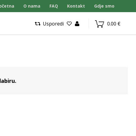
očetna
O nama
FAQ
Kontakt
Gdje smo
Usporedi
0.00
€
abiru.