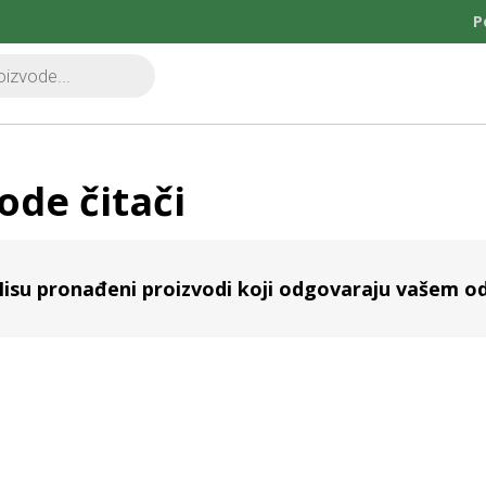
P
ode čitači
isu pronađeni proizvodi koji odgovaraju vašem od