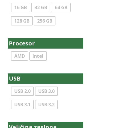
16 GB
32 GB
64 GB
128 GB
256 GB
Procesor
AMD
Intel
USB
USB 2.0
USB 3.0
USB 3.1
USB 3.2
Veličina zaslona