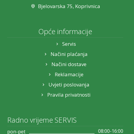
Mehanička
Bjelovarska 75, Koprivnica
Da
Ne
Senzor
Opće informacije
Laserski
Optički
Servis
Načini plaćanja
Načini dostave
Reklamacije
Uvjeti poslovanja
Pravila privatnosti
Radno vrijeme SERVIS
08:00-16:00
pon-pet