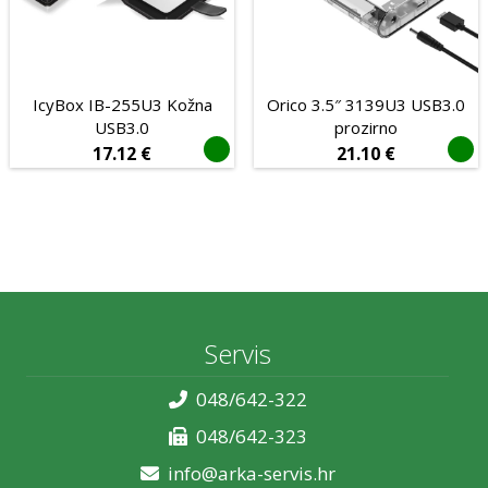
Mrežna oprema
Foto, video i oprema
Baterije i punjači
IcyBox IB-255U3 Kožna
Orico 3.5″ 3139U3 USB3.0
Kablovi i adapteri
USB3.0
prozirno
17.12
€
21.10
€
Mobiteli i oprema
Tablet računala
Audio i video
POS oprema
Potrošni materijal
Servis
Proizvođač
048/642-322
Tip povezivanja
048/642-323
Bežično
Žičano
info@arka-servis.hr