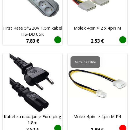
USB hubovi
USB-C
Video
First Rate 5*220V 1.5m kabel
Molex 4pin > 2 x 4pin M
Adapteri i razdjelnici
HS-DB 05K
7.83
€
2.53
€
Mrežni
Antenski
Nema na zalihi
Audio
DisplayPort
DVI
HDMI
LAN
SATA
Kabel za napajanje Euro plug
Molex 4pin  > 4pin M P4
1.8m
Strujni
2.52
€
1.99
€