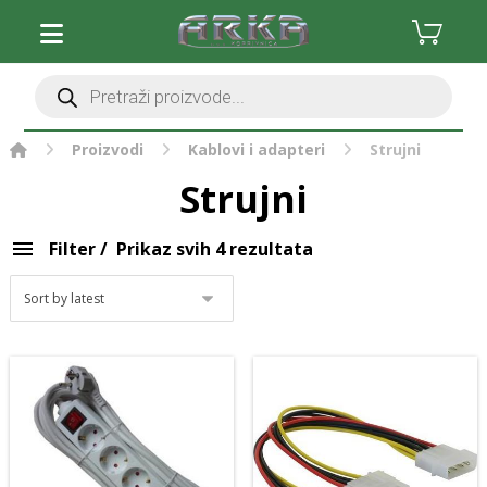
Očisti filter
Stolna računala
Monitori i oprema
Komponente
Periferija računala
Proizvodi
Kablovi i adapteri
Strujni
Pisači, skeneri i oprema
Strujni
Pohrana podataka
Software
Filter
Prikaz svih 4 rezultata
Gaming i zabava
Mrežna oprema
Foto, video i oprema
Baterije i punjači
Kablovi i adapteri
Micro USB