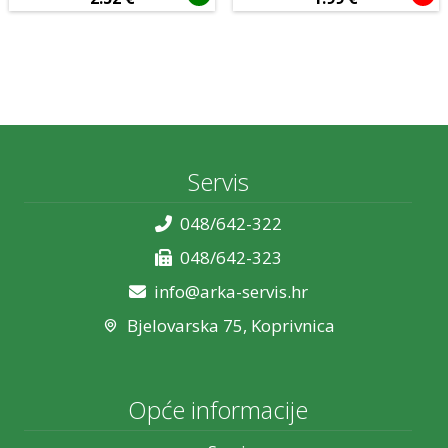
USB
VGA
Mobiteli i oprema
Tablet računala
Audio i video
Servis
POS oprema
Potrošni materijal
048/642-322
Tip povezivanja
048/642-323
Bežično
Žičano
info@arka-servis.hr
Bjelovarska 75, Koprivnica
Mehanička
Da
Ne
Opće informacije
Senzor
Laserski
Optički