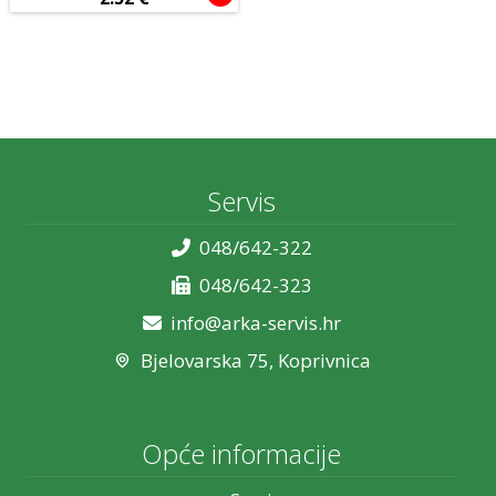
USB
VGA
Mobiteli i oprema
Tablet računala
Audio i video
Servis
POS oprema
Potrošni materijal
048/642-322
Tip povezivanja
048/642-323
Bežično
Žičano
info@arka-servis.hr
Bjelovarska 75, Koprivnica
Mehanička
Da
Ne
Opće informacije
Senzor
Laserski
Optički