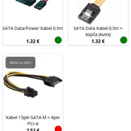
USB hubovi
USB-C
Video
SATA Data/Power Kabel 0.5m
SATA Data Kabel 0.5m +
Adapteri i razdjelnici
kopča (kutni)
1.32
€
1.32
€
Mrežni
Antenski
Nema na zalihi
Audio
DisplayPort
DVI
HDMI
LAN
SATA
Kabel 15pin SATA M > 6pin
PCI-e
Strujni
2.52
€