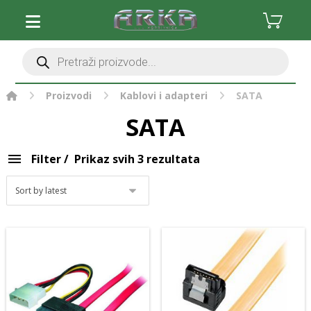
Očisti filter
Stolna računala
Monitori i oprema
Komponente
Periferija računala
Proizvodi
Kablovi i adapteri
SATA
Pisači, skeneri i oprema
SATA
Pohrana podataka
Software
Filter
Prikaz svih 3 rezultata
Gaming i zabava
Mrežna oprema
Foto, video i oprema
Baterije i punjači
Kablovi i adapteri
Micro USB