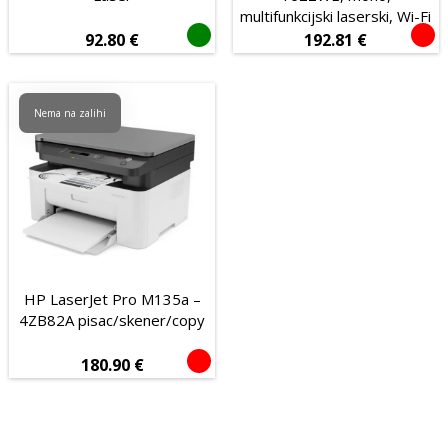
Da
Ne
multifunkcijski laserski, Wi-Fi
92.80
€
192.81
€
Senzor
Laserski
Optički
Nema na zalihi
HP LaserJet Pro M135a –
4ZB82A pisac/skener/copy
180.90
€