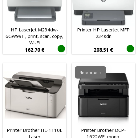
Foto, video i oprema
Baterije i punjači
Kablovi i adapteri
HP LaserJet M234dw-
Printer HP LaserJet MFP
Mobiteli i oprema
6GW99F , print, scan, copy,
234sdn
Wi-Fi
Tablet računala
162.70
€
208.51
€
Audio i video
POS oprema
Nema na zalihi
Potrošni materijal
Proizvođač
Tip povezivanja
Bežično
Žičano
Mehanička
Printer Brother HL-1110E
Printer Brother DCP-
Laser
1622WE, mono,