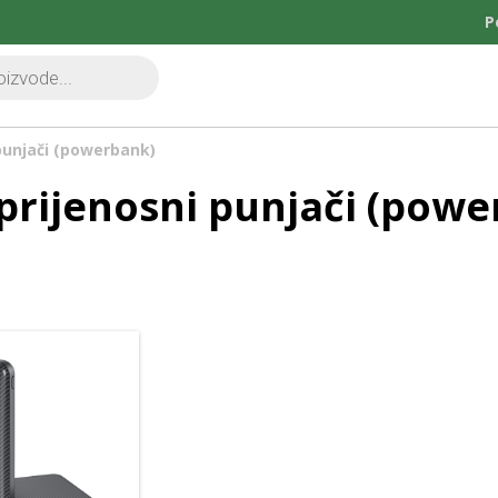
P
punjači (powerbank)
prijenosni punjači (powe