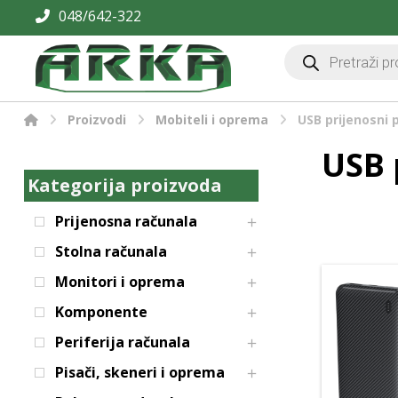
048/642-322
Proizvodi
Mobiteli i oprema
USB prijenosni 
USB 
Kategorija proizvoda
Prijenosna računala
Stolna računala
Monitori i oprema
Komponente
Periferija računala
Pisači, skeneri i oprema