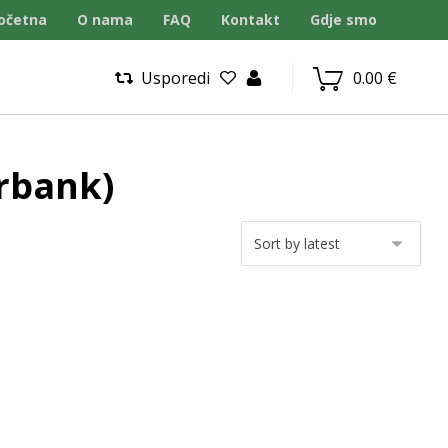
očetna
O nama
FAQ
Kontakt
Gdje smo
Usporedi
0.00
€
rbank)