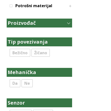
Potrošni materijal
Proizvođač
Tip povezivanja
Bežično
Žičano
Mehanička
Da
Ne
Senzor