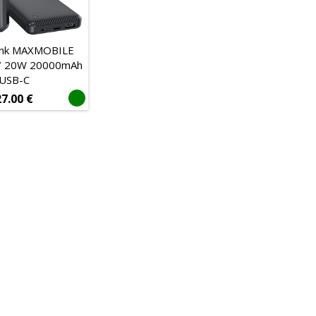
nk MAXMOBILE
7 20W 20000mAh
USB-C
27.00
€