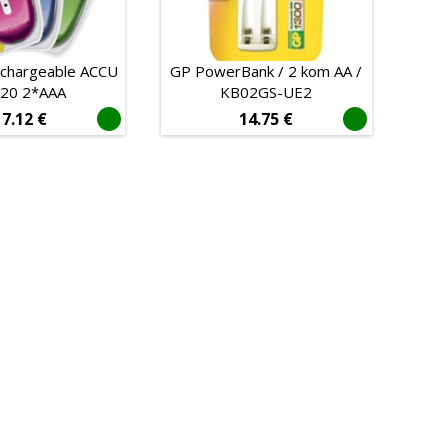
echargeable ACCU
GP PowerBank / 2 kom AA /
20 2*AAA
KB02GS-UE2
17.12
€
14.75
€