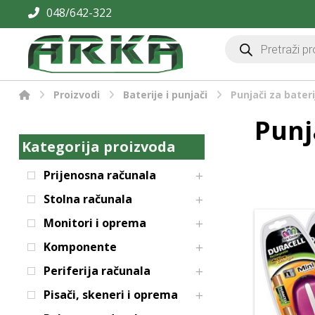
048/642-322
Proizvodi
Baterije i punjači
Punjači za bateri
Punj
Kategorija proizvoda
Prijenosna računala
Stolna računala
Monitori i oprema
Komponente
Periferija računala
Pisači, skeneri i oprema