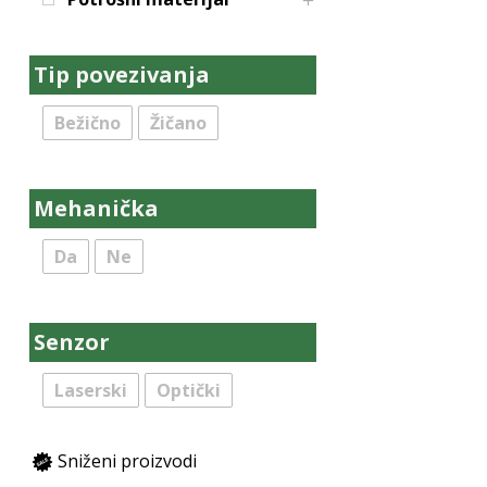
Tip povezivanja
Bežično
Žičano
Mehanička
Da
Ne
Senzor
Laserski
Optički
Sniženi proizvodi