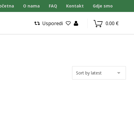
očetna
O nama
FAQ
Kontakt
Gdje smo
Usporedi
0.00
€