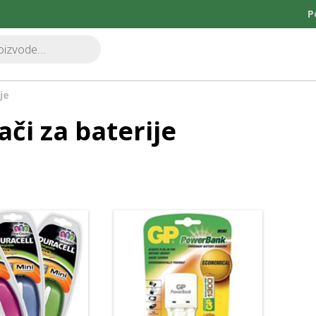
P
je
ači za baterije