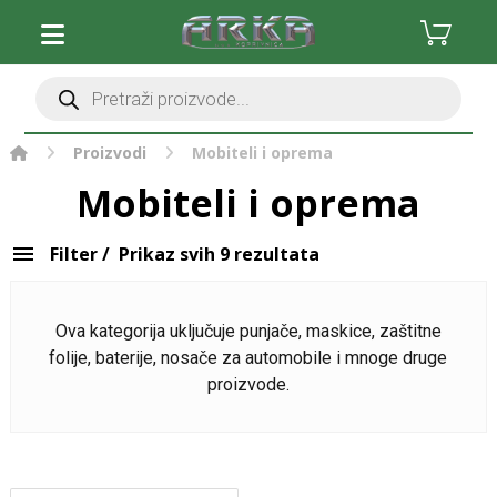
Očisti filter
Stolna računala
Monitori i oprema
Komponente
Periferija računala
Proizvodi
Mobiteli i oprema
Pisači, skeneri i oprema
Mobiteli i oprema
Pohrana podataka
Software
Filter
Prikaz svih 9 rezultata
Gaming i zabava
Mrežna oprema
Ova kategorija uključuje punjače, maskice, zaštitne
folije, baterije, nosače za automobile i mnoge druge
Foto, video i oprema
proizvode.
Baterije i punjači
Kablovi i adapteri
Mobiteli i oprema