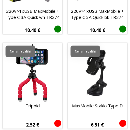
220V>1xUSB MaxMobile +
220V>1xUSB MaxMobile +
Type C 3A Quick wh TR274
Type C 3A Quick bk TR274
10.40
€
10.40
€
Nema na zalihi
Nema na zalihi
Tripoid
MaxMobile Staklo Type D
2.52
€
6.51
€