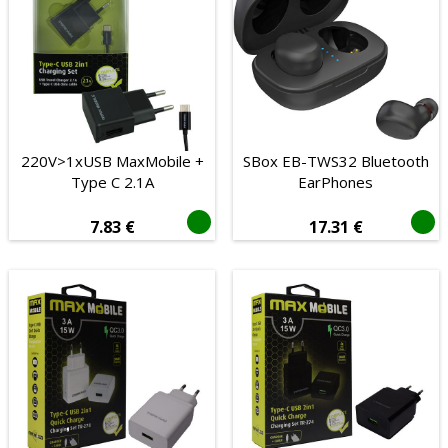
Laserski
Optički
220V>1xUSB MaxMobile +
SBox EB-TWS32 Bluetooth
Type C 2.1A
EarPhones
7.83
€
17.31
€