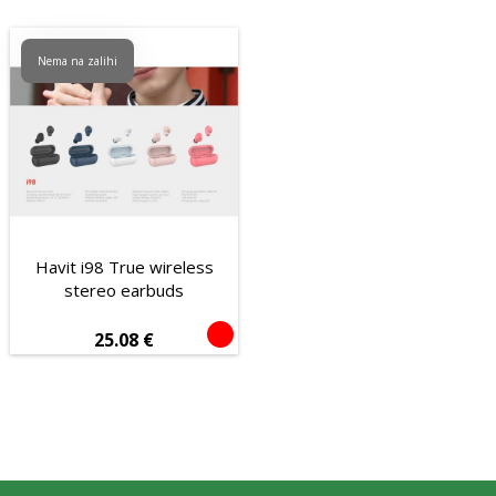
Nema na zalihi
Havit i98 True wireless
stereo earbuds
25.08
€