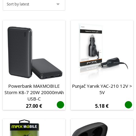
Dodaci za mobitele
USB prijenosni punjači (powerbank)
Tablet računala
Audio i video
POS oprema
Potrošni materijal
Proizvođač
Tip povezivanja
Powerbank MAXMOBILE
Punjač Yarvik YAC-210 12V >
Bežično
Žičano
Storm K8-7 20W 20000mAh
5V
USB-C
Mehanička
27.00
€
5.18
€
Da
Ne
Senzor