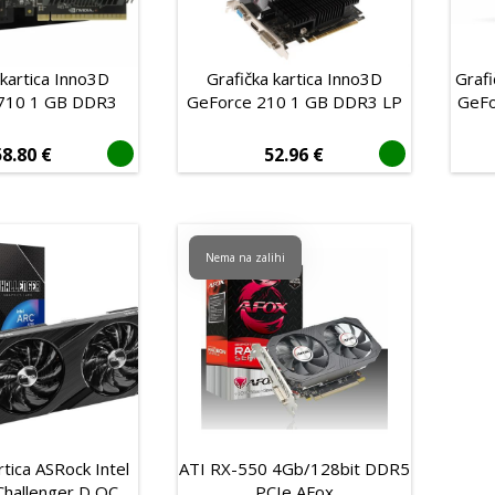
 kartica Inno3D
Grafička kartica Inno3D
Grafi
710 1 GB DDR3
GeForce 210 1 GB DDR3 LP
GeFo
58.80
€
52.96
€
Nema na zalihi
rtica ASRock Intel
ATI RX-550 4Gb/128bit DDR5
Challenger D OC,
PCIe AFox