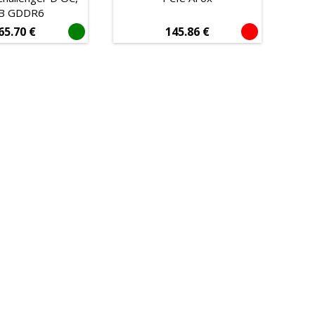
B GDDR6
65.70
€
145.86
€