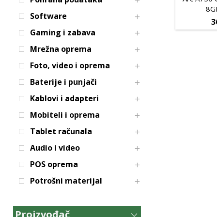
8G
Software
3
Gaming i zabava
Mrežna oprema
Foto, video i oprema
Baterije i punjači
Kablovi i adapteri
Mobiteli i oprema
Tablet računala
Audio i video
POS oprema
Potrošni materijal
Proizvođač