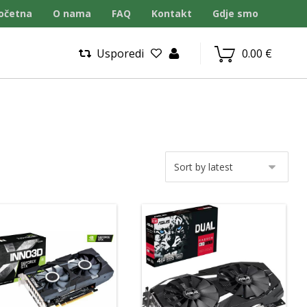
očetna
O nama
FAQ
Kontakt
Gdje smo
Usporedi
0.00
€