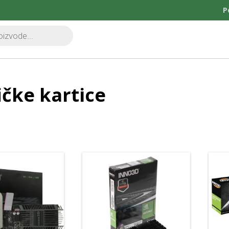
P
ičke kartice