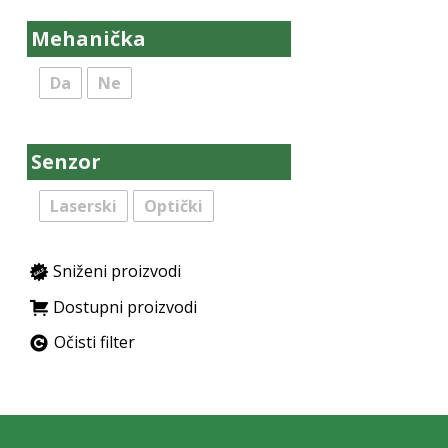
Mehanička
Da
Ne
Senzor
Laserski
Optički
Sniženi proizvodi
Dostupni proizvodi
Očisti filter