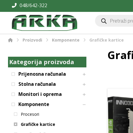
048/642-322
Proizvodi
Komponente
Grafičke kartice
Graf
Kategorija proizvoda
Prijenosna računala
Stolna računala
Monitori i oprema
Komponente
Procesori
Grafičke kartice