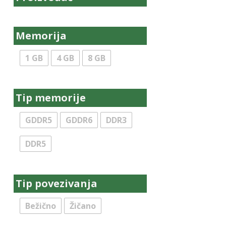
Memorija
1 GB
4 GB
8 GB
Tip memorije
GDDR5
GDDR6
DDR3
DDR5
Tip povezivanja
Bežično
Žičano