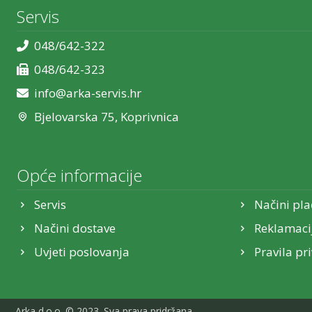
Servis
048/642-322
048/642-323
info@arka-servis.hr
Bjelovarska 75, Koprivnica
Opće informacije
Servis
Načini pla
Načini dostave
Reklamaci
Uvjeti poslovanja
Pravila pr
Arka d.o.o. © 2023. Sva prava pridržana.