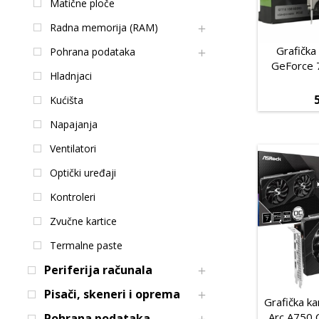
Matične ploče
Radna memorija (RAM)
Grafička
Pohrana podataka
GeForce 
Hladnjaci
Kućišta
Napajanja
Ventilatori
Optički uređaji
Kontroleri
Zvučne kartice
Termalne paste
Periferija računala
Pisači, skeneri i oprema
Grafička ka
Arc A750 
Pohrana podataka