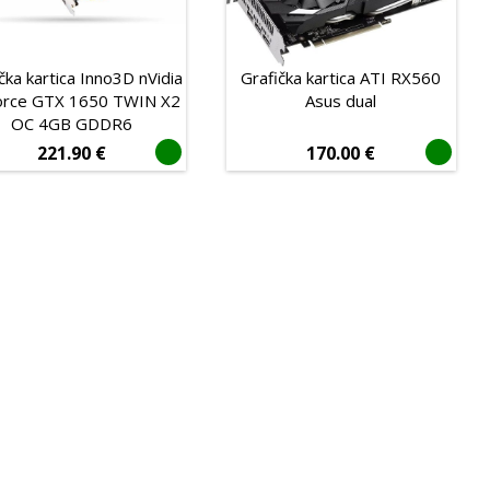
čka kartica Inno3D nVidia
Grafička kartica ATI RX560
rce GTX 1650 TWIN X2
Asus dual
OC 4GB GDDR6
221.90
€
170.00
€