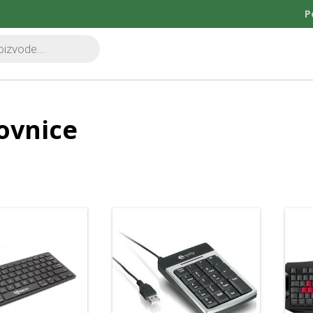
P
ovnice