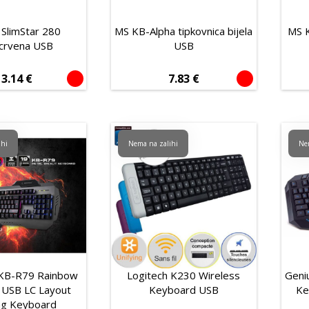
 SlimStar 280
MS KB-Alpha tipkovnica bijela
MS K
/crvena USB
USB
13.14
€
7.83
€
ihi
Nema na zalihi
Ne
KB-R79 Rainbow
Logitech K230 Wireless
Geni
t USB LC Layout
Keyboard USB
Ke
g Keyboard