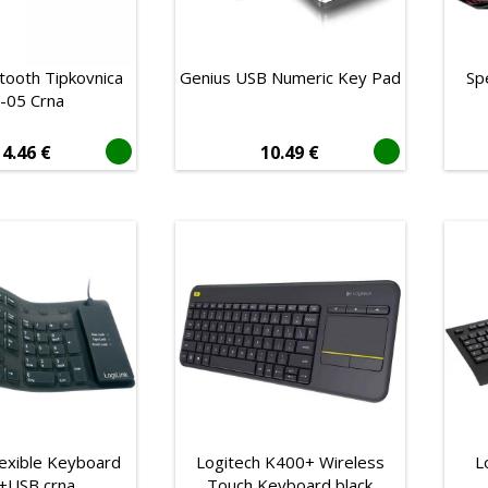
tooth Tipkovnica
Genius USB Numeric Key Pad
Sp
-05 Crna
14.46
€
10.49
€
lexible Keyboard
Logitech K400+ Wireless
L
+USB crna
Touch Keyboard black