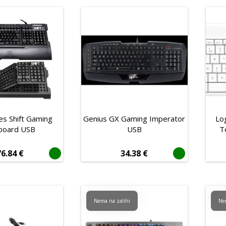
es Shift Gaming
Genius GX Gaming Imperator
Lo
board USB
USB
T
76.84
€
34.38
€
Nema na zalihi
Ne