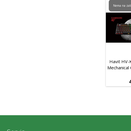
Nema na zal
Havit HV-
Mechanical