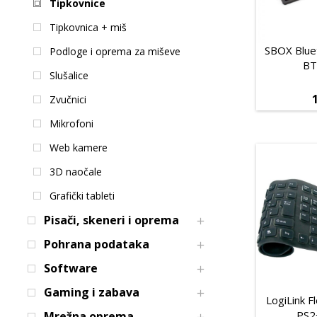
Tipkovnice
Tipkovnica + miš
SBOX Blue
Podloge i oprema za miševe
BT
Slušalice
Zvučnici
Mikrofoni
Web kamere
3D naočale
Grafički tableti
Pisači, skeneri i oprema
Pohrana podataka
Software
Gaming i zabava
LogiLink F
PS2
Mrežna oprema