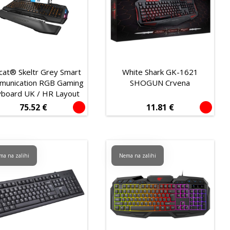
cat® Skeltr Grey Smart
White Shark GK-1621
munication RGB Gaming
SHOGUN Crvena
board UK / HR Layout
75.52
€
11.81
€
ma na zalihi
Nema na zalihi