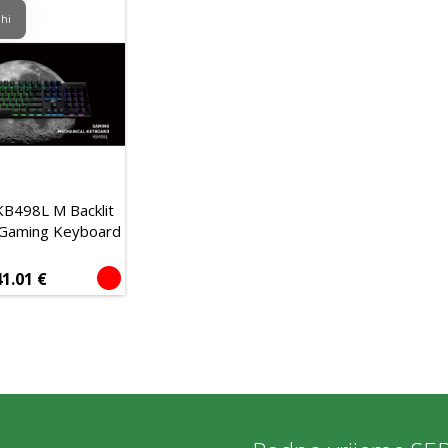
ihi
KB498L M Backlit
 Gaming Keyboard
41.01
€