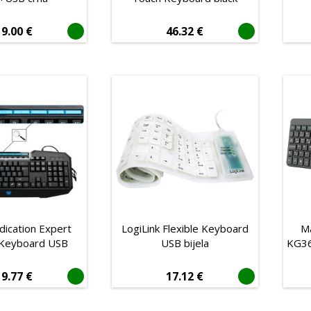
19.00
€
46.32
€
dication Expert
LogiLink Flexible Keyboard
Ma
Keyboard USB
USB bijela
KG36
19.77
€
17.12
€