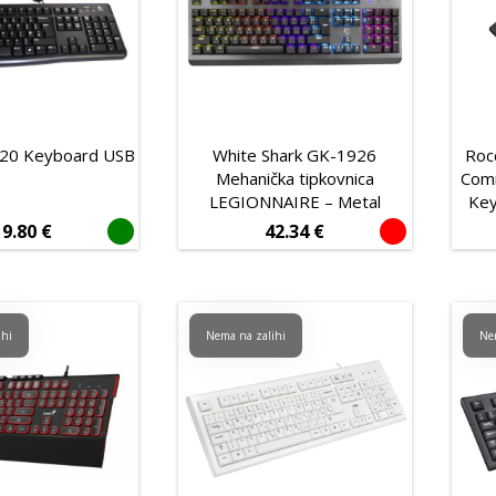
120 Keyboard USB
White Shark GK-1926
Roc
Mehanička tipkovnica
Com
LEGIONNAIRE – Metal
Key
19.80
€
42.34
€
ihi
Nema na zalihi
Ne