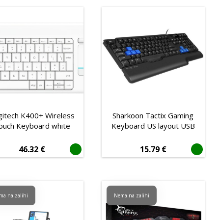
gitech K400+ Wireless
Sharkoon Tactix Gaming
ouch Keyboard white
Keyboard US layout USB
46.32
€
15.79
€
ma na zalihi
Nema na zalihi