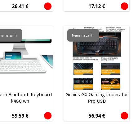
26.41
€
17.12
€
ma na zalihi
Nema na zalihi
tech Bluetooth Keyboard
Genius GX Gaming Imperator
k480 wh
Pro USB
59.59
€
56.94
€