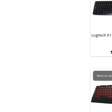
Logitech K
Nema na zal