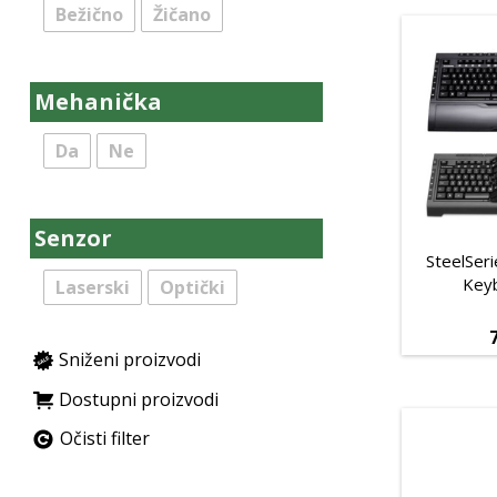
Bežično
Žičano
Mehanička
Da
Ne
Senzor
SteelSeri
Key
Laserski
Optički
Sniženi proizvodi
Dostupni proizvodi
Očisti filter