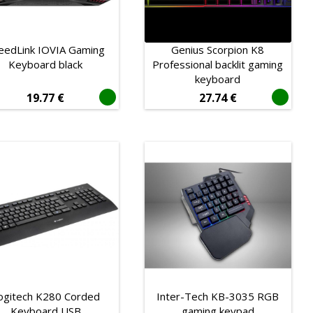
eedLink IOVIA Gaming
Genius Scorpion K8
Keyboard black
Professional backlit gaming
keyboard
19.77
€
27.74
€
ogitech K280 Corded
Inter-Tech KB-3035 RGB
Keyboard USB
gaming keypad