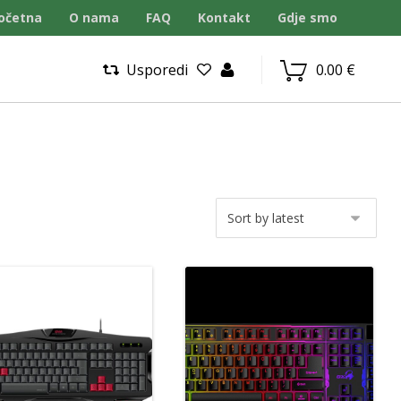
očetna
O nama
FAQ
Kontakt
Gdje smo
Usporedi
0.00
€