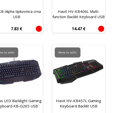
B-Alpha tipkovnica crna
Havit HV-KB406L Multi-
USB
function Backlit Keyboard USB
7.83
€
14.47
€
ma na zalihi
Nema na zalihi
us LED Backlight Gaming
Havit HV-KB457L Gaming
yboard KB-G265 USB
Keyboard Backlit USB