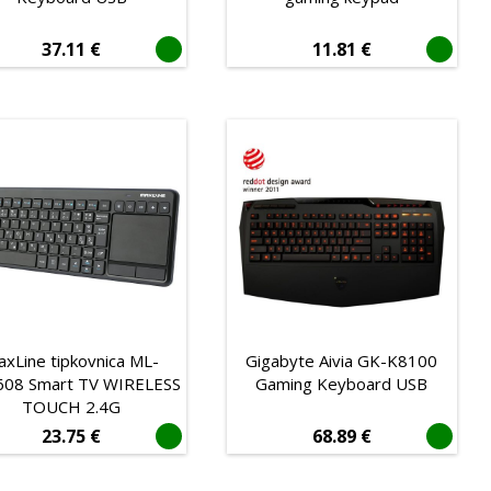
37.11
€
11.81
€
xLine tipkovnica ML-
Gigabyte Aivia GK-K8100
08 Smart TV WIRELESS
Gaming Keyboard USB
TOUCH 2.4G
23.75
€
68.89
€