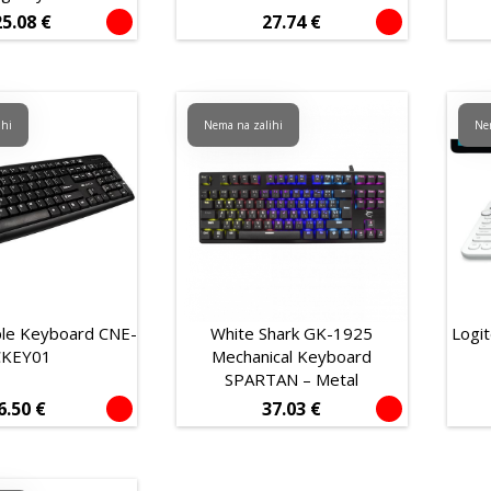
25.08
€
27.74
€
ihi
Nema na zalihi
Ne
ple Keyboard CNE-
White Shark GK-1925
Logi
CKEY01
Mechanical Keyboard
SPARTAN – Metal
6.50
€
37.03
€