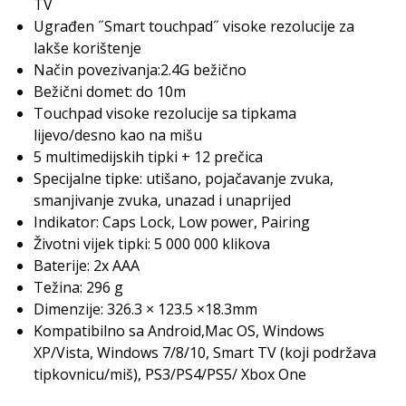
TV
Ugrađen ˝Smart touchpad˝ visoke rezolucije za
lakše korištenje
Način povezivanja:2.4G bežično
Bežični domet: do 10m
Touchpad visoke rezolucije sa tipkama
lijevo/desno kao na mišu
5 multimedijskih tipki + 12 prečica
Specijalne tipke: utišano, pojačavanje zvuka,
smanjivanje zvuka, unazad i unaprijed
Indikator: Caps Lock, Low power, Pairing
Životni vijek tipki: 5 000 000 klikova
Baterije: 2x AAA
Težina: 296 g
Dimenzije: 326.3 × 123.5 ×18.3mm
Kompatibilno sa Android,Mac OS, Windows
XP/Vista, Windows 7/8/10, Smart TV (koji podržava
tipkovnicu/miš), PS3/PS4/PS5/ Xbox One