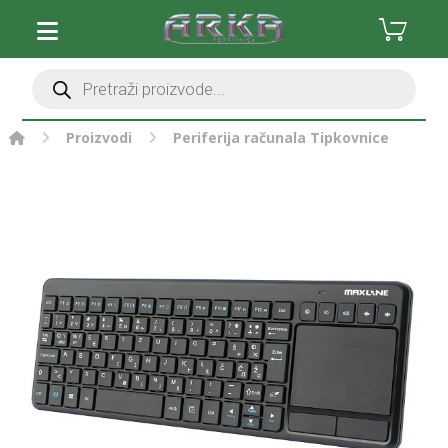
Proizvodi
Periferija računala
Tipkovnice