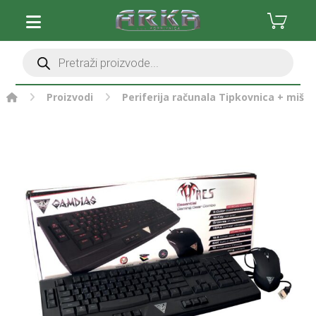
Proizvodi
Periferija računala
Tipkovnica + miš