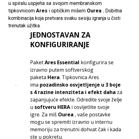
u spiralu uspjeha sa svojom membranskom
tipkovnicom
Ares
i optičkim mišem
Ourea .
Dobitna
kombinacija koja pretvara svaku sesiju igranja u čisti
trenutak užitka.
JEDNOSTAVAN ZA
KONFIGURIRANJE
Paket
Ares Essential
konfigurira se
izravno putem softverskog
paketa
Hera
. Tipkovnica Ares
ima
pozadinsko osvjetljenje u 3 boje
s 4 razine intenziteta i efekt daha
za
zapanjujuće efekte. Odredite svoje želje
u
softveru HERA
i osvijetlite svoje
igre. Za miš
Ourea
, vaše postavke
mogu se spremiti izravno u internu
memoriju za trenutni dohvat čak i kada
ste u pokretu.