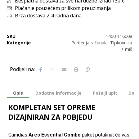
Besplatna dostava za sve narudžbe iznad 130 €
Plaćanje pouzećem prilikom preuzimanja
Brza dostava 2-4 radna dana
SKU
1400-116008
Kategorije
Periferija računala
,
Tipkovnica
+ miš
Opis
Dodatne informacije
Pošalji upit
Dost
KOMPLETAN SET OPREME
DIZAJNIRAN ZA POBJEDU
Gamdias
Ares Essential Combo
paket potaknut će vas