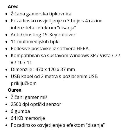
Ares
Žičana gamerska tipkovnica
Pozadinsko osvjetljenje u 3 boje s 4 razine
intenziteta i efektom “disanja”.
Anti-Ghosting 19-Key rollover
11 multimedijskih tipki
Podesive postavke iz softvera HERA
Kompatibilan sa sustavom Windows XP / Vista / 7 /
8 / 10 / 11
Dimenzije : 470 x 170 x 37 mm
USB kabel od 2 metra s pozlaćenim USB
priključkom
Ourea
Žičani gamer miš
2500 dpi optički senzor
6 gumba
64 KB memorije
Pozadinsko osvjetljenje s efektom “disanja”.