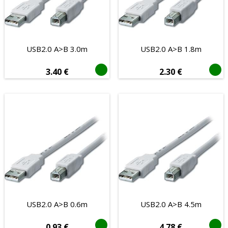
USB hubovi
USB-C
Video
USB2.0 A>B 3.0m
USB2.0 A>B 1.8m
Adapteri i razdjelnici
3.40
€
2.30
€
Mrežni
Antenski
Audio
DisplayPort
DVI
HDMI
LAN
SATA
USB2.0 A>B 0.6m
USB2.0 A>B 4.5m
Strujni
0.93
€
4.78
€