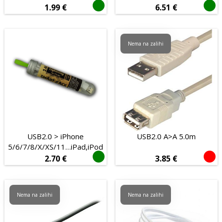
1.99
€
6.51
€
Nema na zalihi
USB2.0 > iPhone
USB2.0 A>A 5.0m
5/6/7/8/X/XS/11…iPad,iPod
2.70
€
3.85
€
Nema na zalihi
Nema na zalihi