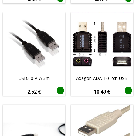
USB
VGA
Mobiteli i oprema
Tablet računala
Audio i video
POS oprema
Potrošni materijal
Tip povezivanja
USB2.0 A-A 3m
Axagon ADA-10 2ch USB
Bežično
Žičano
2.52
€
10.49
€
Mehanička
Da
Ne
Senzor
Laserski
Optički