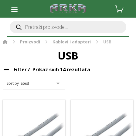
Očisti filter
Stolna računala
Monitori i oprema
Komponente
Periferija računala
Proizvodi
Kablovi i adapteri
USB
Pisači, skeneri i oprema
USB
Pohrana podataka
Software
Filter
Prikaz svih 14 rezultata
Gaming i zabava
Mrežna oprema
Foto, video i oprema
Baterije i punjači
Kablovi i adapteri
Micro USB