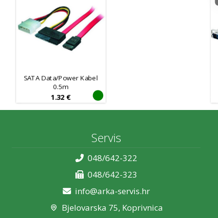
SATA Data/Power Kabel
0.5m
1.32
€
Servis
048/642-322
048/642-323
info@arka-servis.hr
Bjelovarska 75, Koprivnica