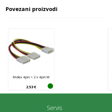
Povezani proizvodi
Molex 4pin > 2 x 4pin M
2.53
€
Servis