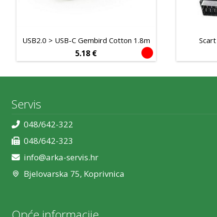
USB2.0 > USB-C Gembird Cotton 1.8m
Scar
5.18
€
Servis
048/642-322
048/642-323
info@arka-servis.hr
Bjelovarska 75, Koprivnica
Opće informacije