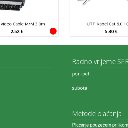
t Video Cable M/M 3.0m
UTP Kabel Cat 6.0 1
2.52
€
5.30
€
Radno vrijeme SE
pon-pet
subota
Metode plaćanja
Plaćanje pouzećem prilikom