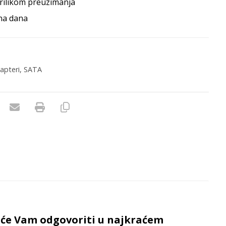
rilikom preuzimanja
na dana
dapteri
,
SATA
e će Vam odgovoriti u najkraćem