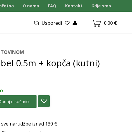
očetna
O nama
FAQ
Kontakt
Gdje smo
Usporedi
0.00
€
GOTOVINOM
bel 0.5m + kopča (kutni)
no
Dodaj u košaricu
 sve narudžbe iznad 130 €