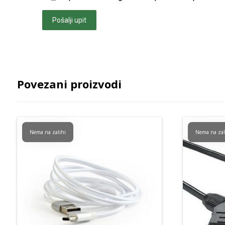
Pošalji upit
Povezani proizvodi
Nema na zalihi
Nema na zal