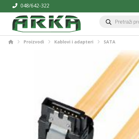
048/642-322
Proizvodi
Kablovi i adapteri
SATA