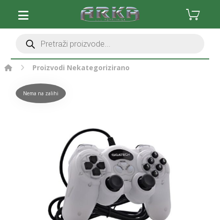
Proizvodi
Nekategorizirano
Nema na zalihi