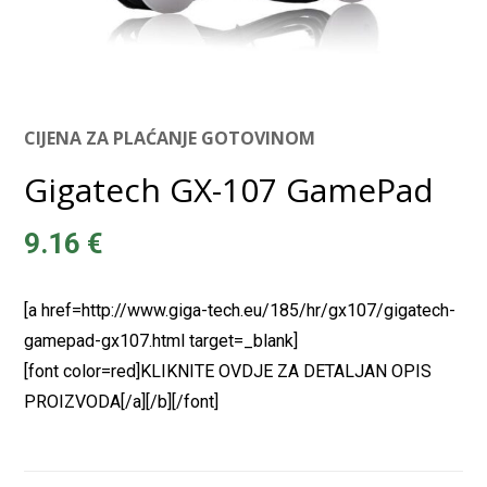
CIJENA ZA PLAĆANJE GOTOVINOM
Gigatech GX-107 GamePad
9.16
€
[a href=http://www.giga-tech.eu/185/hr/gx107/gigatech-
gamepad-gx107.html target=_blank]
[font color=red]KLIKNITE OVDJE ZA DETALJAN OPIS
PROIZVODA[/a][/b][/font]