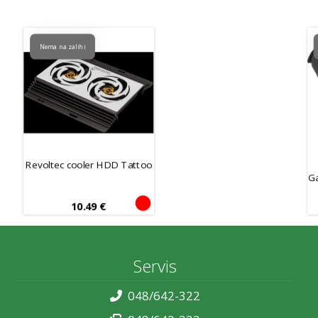
Nema na zalihi
Revoltec cooler HDD Tattoo
G
10.49
€
Servis
048/642-322