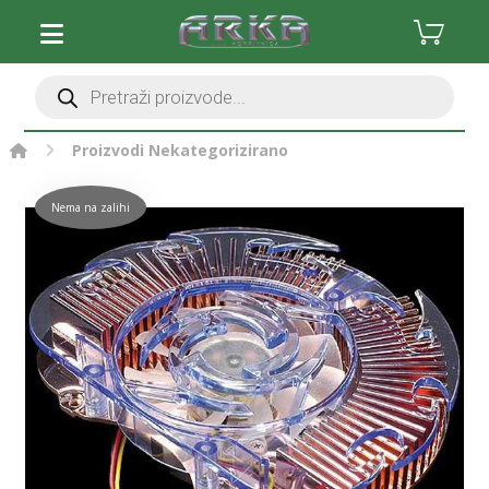
Proizvodi
Nekategorizirano
Nema na zalihi