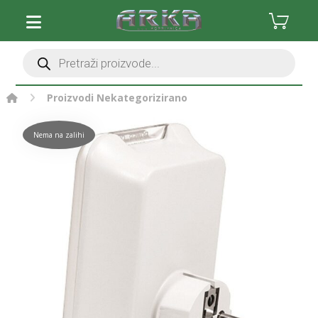
Proizvodi
Nekategorizirano
Nema na zalihi