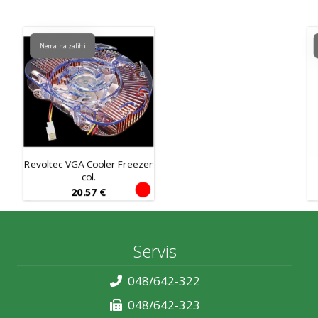
Nema na zalihi
Revoltec VGA Cooler Freezer
col.
20.57
€
Servis
048/642-322
048/642-323