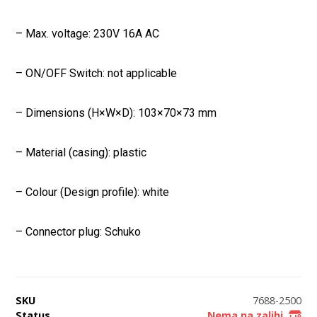
– Max. voltage: 230V 16A AC
– ON/OFF Switch: not applicable
– Dimensions (H×W×D): 103×70×73 mm
– Material (casing): plastic
– Colour (Design profile): white
– Connector plug: Schuko
SKU
7688-2500
Status
Nema na zalihi