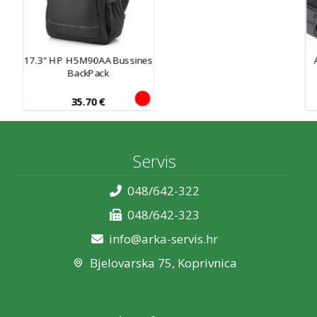
17.3″ HP H5M90AA Bussines
BackPack
35.70
€
Servis
048/642-322
048/642-323
info@arka-servis.hr
Bjelovarska 75, Koprivnica