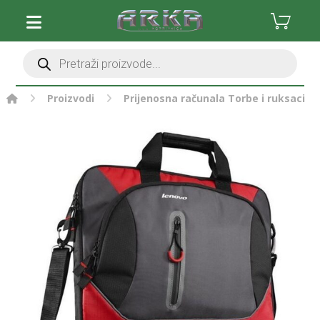
Proizvodi
Prijenosna računala
Torbe i ruksaci