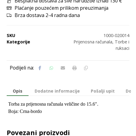
Besplatna dostava za sve narudžbe iznad 130 €
Plaćanje pouzećem prilikom preuzimanja
Brza dostava 2-4 radna dana
SKU
1000-020014
Kategorije
Prijenosna računala
,
Torbe i
ruksaci
Opis
Dodatne informacije
Pošalji upit
Dost
Torba za prijenosna računala veličine do 15.6″.
Boja: Crna-bordo
Povezani proizvodi