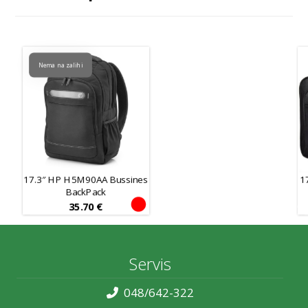
Nema na zalihi
17.3″ HP H5M90AA Bussines
1
BackPack
35.70
€
Servis
048/642-322