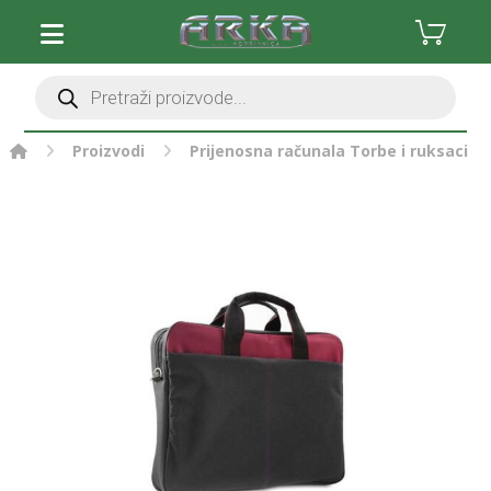
Proizvodi
Prijenosna računala
Torbe i ruksaci