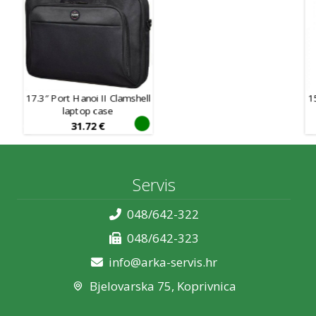
17.3″ Port Hanoi II Clamshell
1
laptop case
31.72
€
Servis
048/642-322
048/642-323
info@arka-servis.hr
Bjelovarska 75, Koprivnica