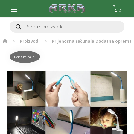
Proizvodi
Prijenosna računala
Dodatna oprema
Nema na zalihi