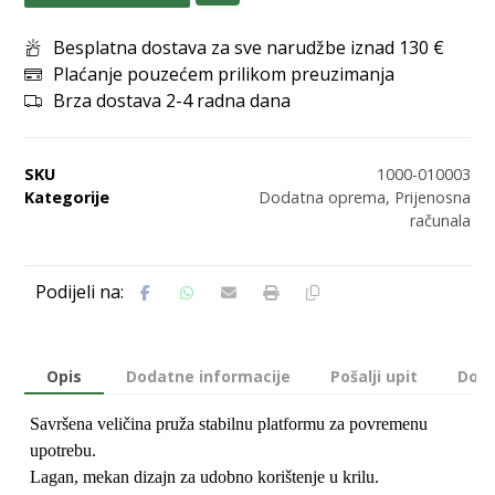
Besplatna dostava za sve narudžbe iznad 130 €
Plaćanje pouzećem prilikom preuzimanja
Brza dostava 2-4 radna dana
SKU
1000-010003
Kategorije
Dodatna oprema
,
Prijenosna
računala
Opis
Dodatne informacije
Pošalji upit
Dost
Savršena veličina pruža stabilnu platformu za povremenu
upotrebu.
Lagan, mekan dizajn za udobno korištenje u krilu.