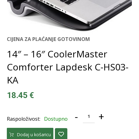
CIJENA ZA PLAĆANJE GOTOVINOM
14″ – 16″ CoolerMaster
Comforter Lapdesk C-HS03-
KA
18.45
€
-
+
Raspoloživost:
Dostupno
Dodaj u košaricu