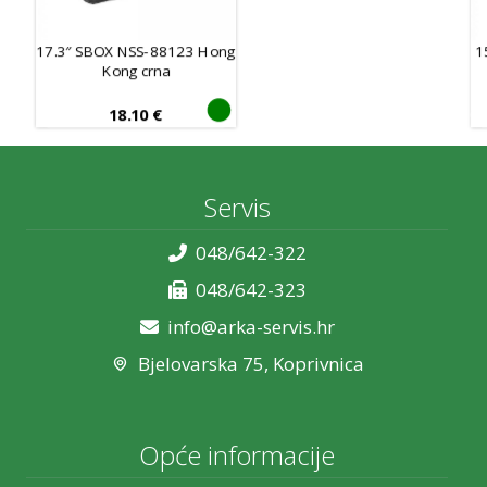
17.3″ SBOX NSS-88123 Hong
1
Kong crna
18.10
€
Servis
048/642-322
048/642-323
info@arka-servis.hr
Bjelovarska 75, Koprivnica
Opće informacije