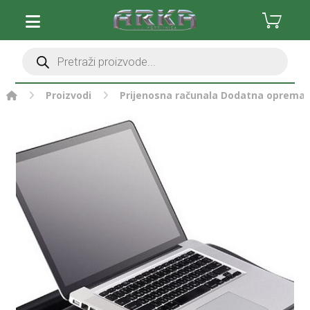
Proizvodi
Prijenosna računala
Dodatna oprema