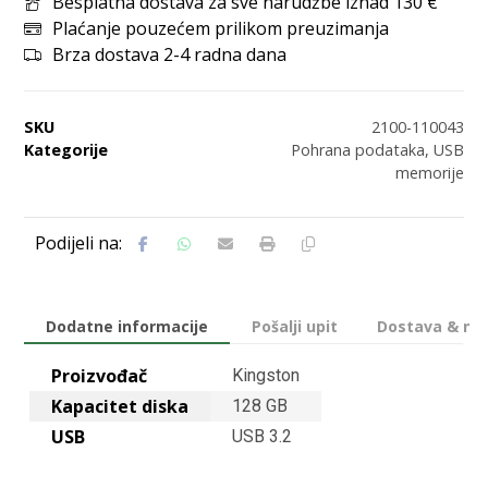
Besplatna dostava za sve narudžbe iznad 130 €
Plaćanje pouzećem prilikom preuzimanja
Brza dostava 2-4 radna dana
SKU
2100-110043
Kategorije
Pohrana podataka
,
USB
memorije
Dodatne informacije
Pošalji upit
Dostava & nač
Proizvođač
Kingston
Kapacitet diska
128 GB
USB
USB 3.2