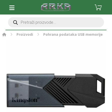
Proizvodi
Pohrana podataka
USB memorije