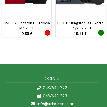
Tablet računala
Audio i video
POS oprema
USB 3.2 Kingston DT Exodia
USB 3.2 Kingston DT Exodia
Potrošni materijal
M 128GB
Onyx 128GB
9.80
€
10.11
€
Proizvođač
Bluetooth
Da
Ne
Kapacitet diska
3 TB
4 TB
500 GB
512 GB
1 TB
Servis
2 TB
16 GB
32 GB
64 GB
128 GB
048/642-322
048/642-323
256 GB
info@arka-servis.hr