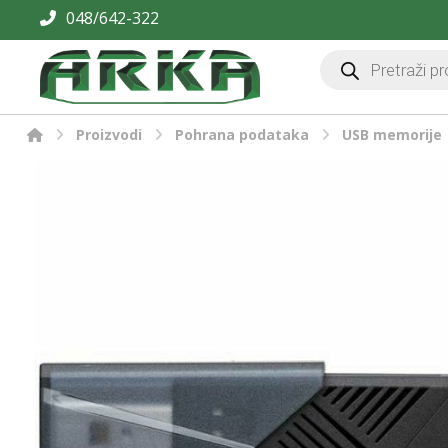
048/642-322
Proizvodi
Pohrana podataka
USB memorije