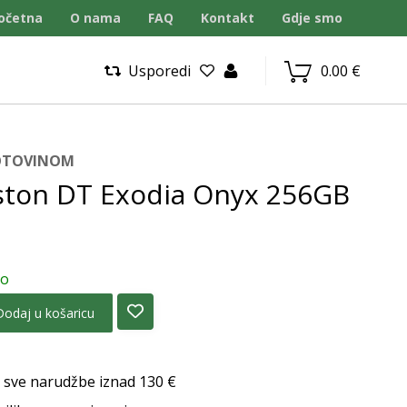
očetna
O nama
FAQ
Kontakt
Gdje smo
Usporedi
0.00
€
GOTOVINOM
ston DT Exodia Onyx 256GB
no
Dodaj u košaricu
 sve narudžbe iznad 130 €