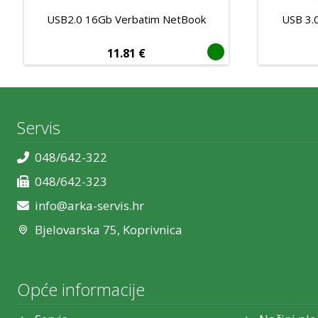
USB2.0 16Gb Verbatim NetBook
USB 3.
11.81
€
Servis
048/642-322
048/642-323
info@arka-servis.hr
Bjelovarska 75, Koprivnica
Opće informacije