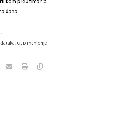
rilikom preuzimanja
na dana
44
odataka
,
USB memorije