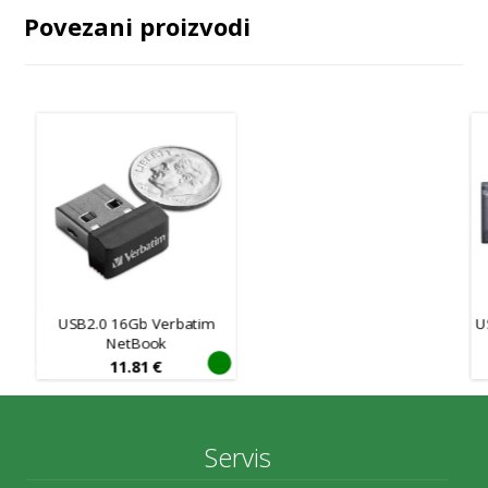
Povezani proizvodi
USB2.0 16Gb Verbatim
U
NetBook
11.81
€
Servis