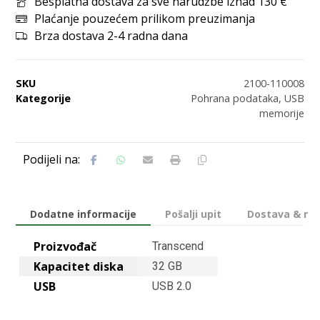
Besplatna dostava za sve narudžbe iznad 130 €
Plaćanje pouzećem prilikom preuzimanja
Brza dostava 2-4 radna dana
SKU
2100-110008
Kategorije
Pohrana podataka
,
USB
memorije
Dodatne informacije
Pošalji upit
Dostava & nač
Proizvođač
Transcend
Kapacitet diska
32 GB
USB
USB 2.0