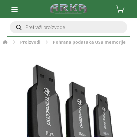
Proizvodi
Pohrana podataka
USB memorije