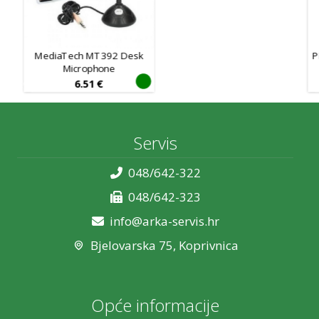
MediaTech MT392 Desk
P
Microphone
6.51
€
Servis
048/642-322
048/642-323
info@arka-servis.hr
Bjelovarska 75, Koprivnica
Opće informacije