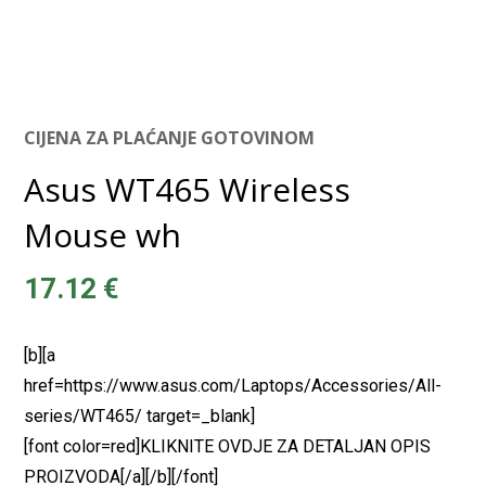
CIJENA ZA PLAĆANJE GOTOVINOM
Asus WT465 Wireless
Mouse wh
17.12
€
[b][a
href=https://www.asus.com/Laptops/Accessories/All-
series/WT465/ target=_blank]
[font color=red]KLIKNITE OVDJE ZA DETALJAN OPIS
PROIZVODA[/a][/b][/font]