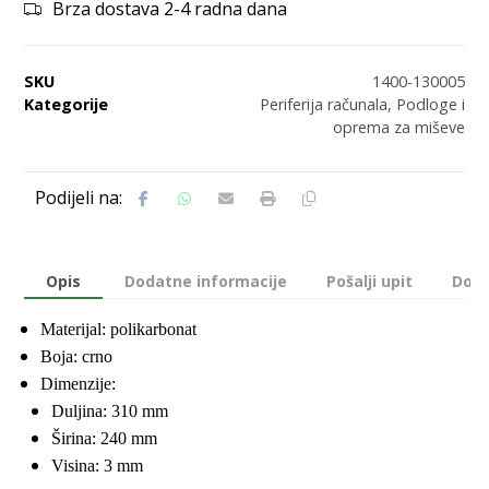
Brza dostava 2-4 radna dana
SKU
1400-130005
Kategorije
Periferija računala
,
Podloge i
oprema za miševe
Opis
Dodatne informacije
Pošalji upit
Dost
Materijal: polikarbonat
Boja: crno
Dimenzije:
Duljina: 310 mm
Širina: 240 mm
Visina: 3 mm