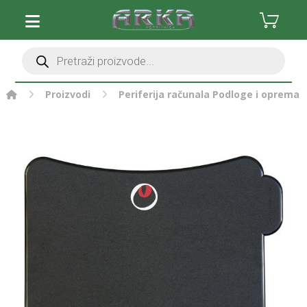
Proizvodi
Periferija računala
Podloge i oprema 