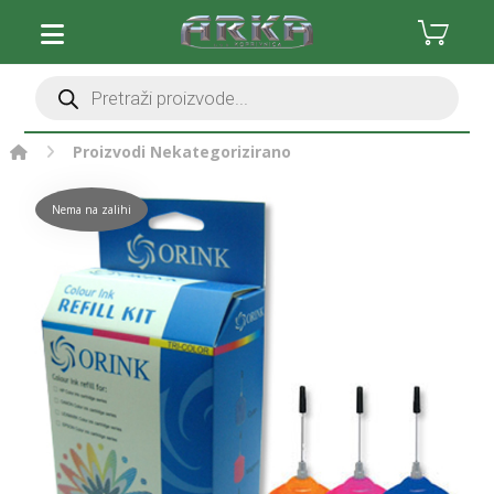
Proizvodi
Nekategorizirano
Nema na zalihi