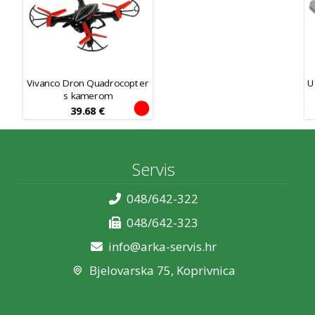
Vivanco Dron Quadrocopter
U
s kamerom
39.68
€
Servis
048/642-322
048/642-323
info@arka-servis.hr
Bjelovarska 75, Koprivnica