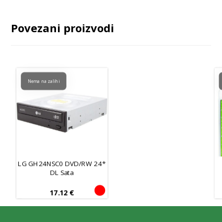
Povezani proizvodi
Nema na zalihi
LG GH24NSC0 DVD/RW 24*
DL Sata
17.12
€