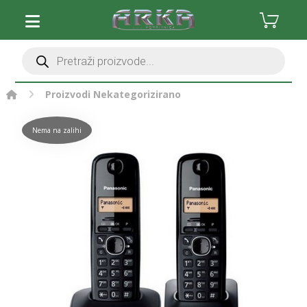
Proizvodi
Nekategorizirano
Nema na zalihi