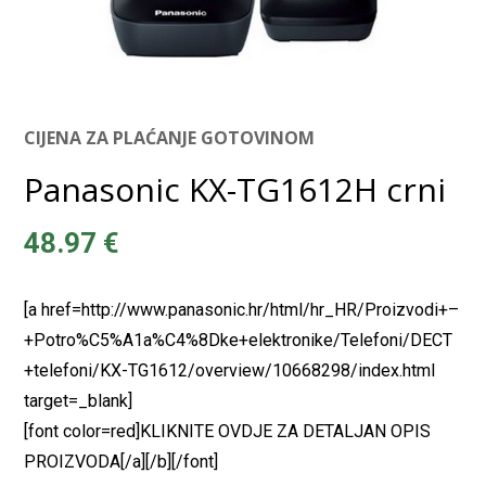
CIJENA ZA PLAĆANJE GOTOVINOM
Panasonic KX-TG1612H crni
48.97
€
[a href=http://www.panasonic.hr/html/hr_HR/Proizvodi+–
+Potro%C5%A1a%C4%8Dke+elektronike/Telefoni/DECT
+telefoni/KX-TG1612/overview/10668298/index.html
target=_blank]
[font color=red]KLIKNITE OVDJE ZA DETALJAN OPIS
PROIZVODA[/a][/b][/font]