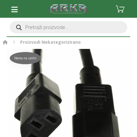
Proizvodi
Nekategorizirano
Nema na zalihi