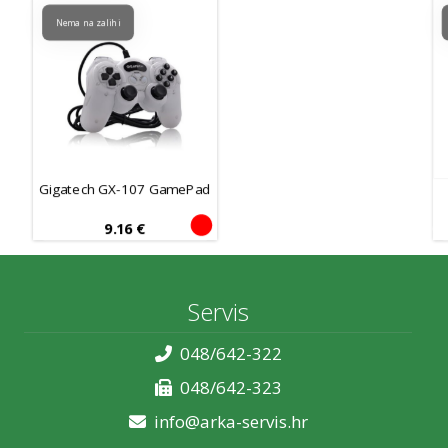
Nema na zalihi
Gigatech GX-107 GamePad
9.16
€
Servis
048/642-322
048/642-323
info@arka-servis.hr