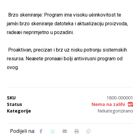
 Brzo skeniranje: Program ima visoku uèinkovitost te
jamèi brzo skeniranje datoteka i aktualizaciju proizvoda,
radeæi neprimjetno u pozadini.
 Proaktivan, precizan i brz uz nisku potronju sistemskih
resursa. Neæete pronaæi bolji antivirusni program od
ovog.
SKU
1800-000001
Status
Nema na zalihi
Kategorije
Nekategorizirano