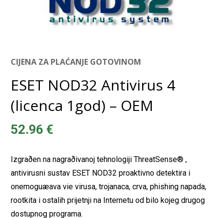
CIJENA ZA PLAĆANJE GOTOVINOM
ESET NOD32 Antivirus 4
(licenca 1god) – OEM
52.96
€
Izgraðen na nagraðivanoj tehnologiji ThreatSense® ,
antivirusni sustav ESET NOD32 proaktivno detektira i
onemoguæava vie virusa, trojanaca, crva, phishing napada,
rootkita i ostalih prijetnji na Internetu od bilo kojeg drugog
dostupnog programa.