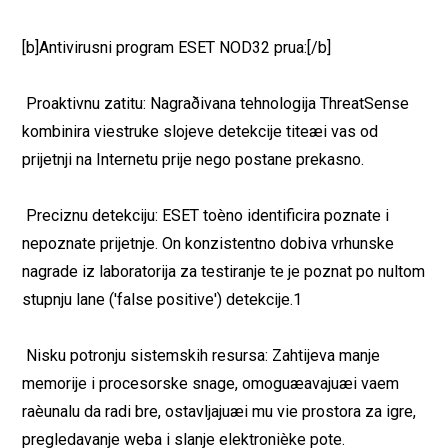
[b]Antivirusni program ESET NOD32 prua:[/b]
 Proaktivnu zatitu: Nagraðivana tehnologija ThreatSense
kombinira viestruke slojeve detekcije titeæi vas od
prijetnji na Internetu prije nego postane prekasno.
 Preciznu detekciju: ESET toèno identificira poznate i
nepoznate prijetnje. On konzistentno dobiva vrhunske
nagrade iz laboratorija za testiranje te je poznat po nultom
stupnju lane ('false positive') detekcije.1
 Nisku potronju sistemskih resursa: Zahtijeva manje
memorije i procesorske snage, omoguæavajuæi vaem
raèunalu da radi bre, ostavljajuæi mu vie prostora za igre,
pregledavanje weba i slanje elektronièke pote.