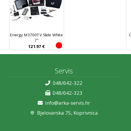
Energy M3700TV Slide White
7"
121.97
€
Servis
048/642-322
048/642-323
info@arka-servis.hr
Bjelovarska 75, Koprivnica