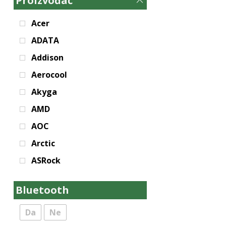
Proizvođač
Acer
ADATA
Addison
Aerocool
Akyga
AMD
AOC
Arctic
ASRock
Asus
Bluetooth
Aula
BIT FORCE
Da
Ne