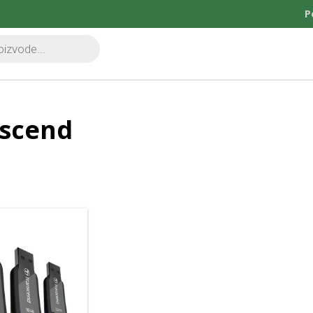
P
scend