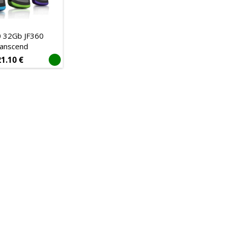
 32Gb JF360
anscend
21.10
€