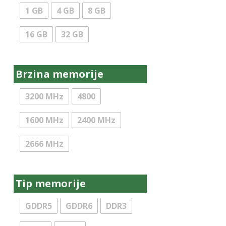
1 GB
4 GB
8 GB
Kolink
LC Power
16 GB
32 GB
Lenovo
LG
Brzina memorije
LogiLink
3200 MHz
4800
Logitech
Marvo
1600 MHz
2400 MHz
Maxell
2666 MHz
MaxLine
MAXMOBILE
Tip memorije
Microsoft
MS
GDDR5
GDDR6
DDR3
NaviaTec