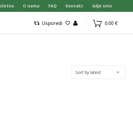
očetna
O nama
FAQ
Kontakt
Gdje smo
Usporedi
0.00
€