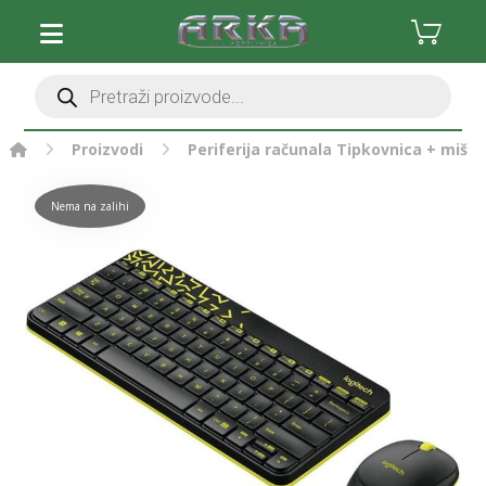
Proizvodi
Periferija računala
Tipkovnica + miš
Nema na zalihi