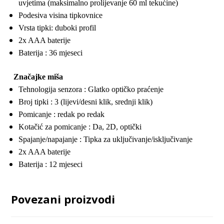
uvjetima (maksimalno prolijevanje 60 ml tekućine)
Podesiva visina tipkovnice
Vrsta tipki: duboki profil
2x AAA baterije
Baterija : 36 mjeseci
Značajke miša
Tehnologija senzora : Glatko optičko praćenje
Broj tipki : 3 (lijevi/desni klik, srednji klik)
Pomicanje : redak po redak
Kotačić za pomicanje : Da, 2D, optički
Spajanje/napajanje : Tipka za uključivanje/isključivanje
2x AAA baterije
Baterija : 12 mjeseci
Povezani proizvodi