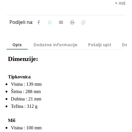
+ miš
Opis
Dodatne informacije
Pošalji upit
Dost
Dimenzije:
Tipkovnica
Visina : 139 mm
Širina : 288 mm
Dubina : 21 mm
Težina : 312 g
Miš
Visina : 100 mm