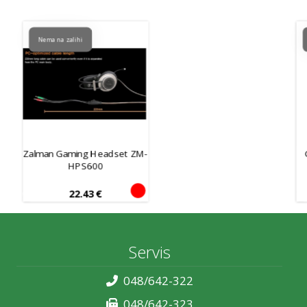
Nema na zalihi
Zalman Gaming Headset ZM-
HPS600
22.43
€
Servis
048/642-322
048/642-323