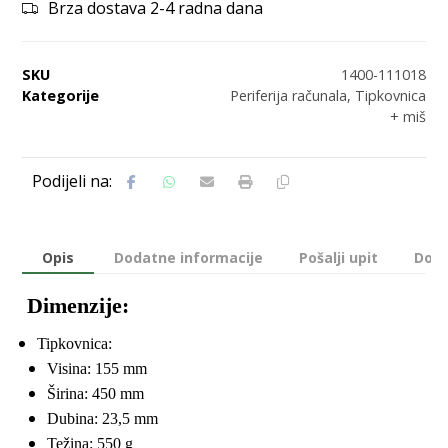
Brza dostava 2-4 radna dana
SKU
1400-111018
Kategorije
Periferija računala
,
Tipkovnica
+ miš
Opis
Dodatne informacije
Pošalji upit
Dost
Dimenzije:
Tipkovnica:
Visina: 155 mm
Širina: 450 mm
Dubina: 23,5 mm
Težina: 550 g