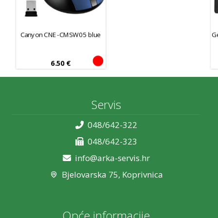
Canyon CNE-CMSW05 blue
G
6.50
€
Servis
048/642-322
048/642-323
info@arka-servis.hr
Bjelovarska 75, Koprivnica
Opće informacije