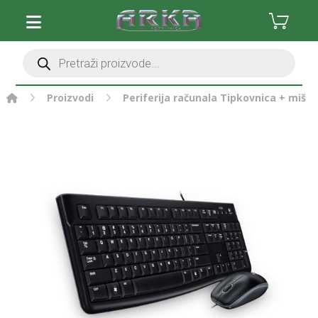
Proizvodi
Periferija računala
Tipkovnica + miš