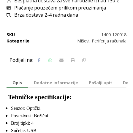
Besplatna dostava za sve narudžbe iznad 130 €
Plaćanje pouzećem prilikom preuzimanja
Brza dostava 2-4 radna dana
SKU
1400-120018
Kategorije
Miševi
,
Periferija računala
Opis
Dodatne informacije
Pošalji upit
Dost
Tehničke specifikacije:
Senzor: Optički
Povezivost: Bežični
Broj tipki: 4
Sučelje: USB