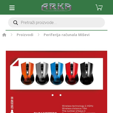
Proizvodi
Periferija računala
Miševi