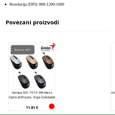
Rezolucija (DPI): 800-1200-1600
Povezani proizvodi
Nema na zalihi
Genius NX-7015 Wireless
A
Optical Mouse, boja čokolade
11.81
€