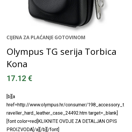
CIJENA ZA PLAĆANJE GOTOVINOM
Olympus TG serija Torbica
Kona
17.12
€
[b][a
href=http://www.olympus.hr/consumer/198_accessory_t
raveller_hard_leather_case_24492.htm target=_blank]
[font color=red]KLIKNITE OVDJE ZA DETALJAN OPIS
PROIZVODA[/a][/b][/font]