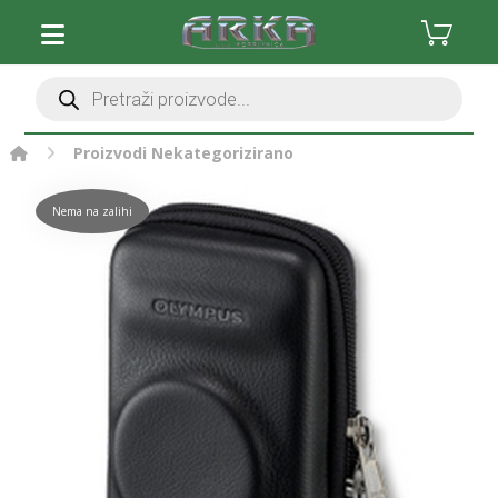
Proizvodi
Nekategorizirano
Nema na zalihi