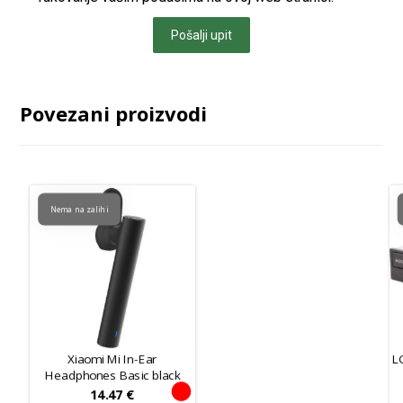
Pošalji upit
Povezani proizvodi
Nema na zalihi
Xiaomi Mi In-Ear
L
Headphones Basic black
14.47
€