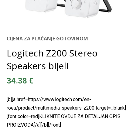
CIJENA ZA PLAĆANJE GOTOVINOM
Logitech Z200 Stereo
Speakers bijeli
34.38
€
[b][a href=https://www.logitech.com/en-
roeu/product/multimedia-speakers-z200 target=_blank]
[font color=red]KLIKNITE OVDJE ZA DETALJAN OPIS
PROIZVODA[/a][/b][/font]