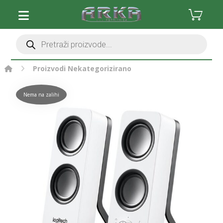
Proizvodi
Nekategorizirano
Nema na zalihi