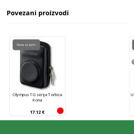
Povezani proizvodi
Nema na zalihi
Olympus TG serija Torbica
U
Kona
17.12
€