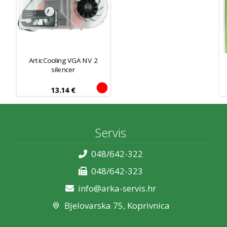
ArticCooling VGA NV 2
silencer
13.14
€
Servis
048/642-322
048/642-323
info@arka-servis.hr
Bjelovarska 75, Koprivnica