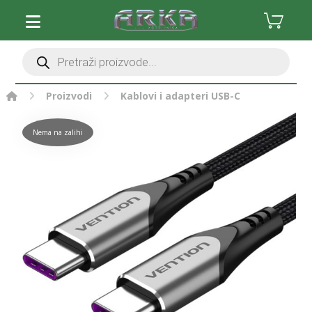
Proizvodi
Kablovi i adapteri
USB-C
Nema na zalihi