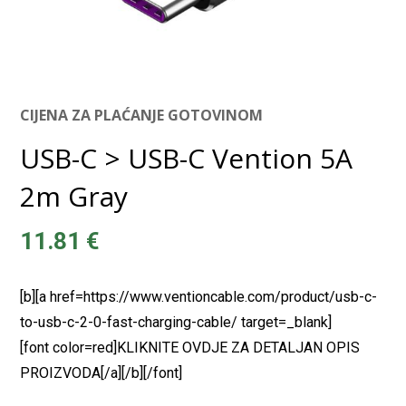
CIJENA ZA PLAĆANJE GOTOVINOM
USB-C > USB-C Vention 5A
2m Gray
11.81
€
[b][a href=https://www.ventioncable.com/product/usb-c-
to-usb-c-2-0-fast-charging-cable/ target=_blank]
[font color=red]KLIKNITE OVDJE ZA DETALJAN OPIS
PROIZVODA[/a][/b][/font]