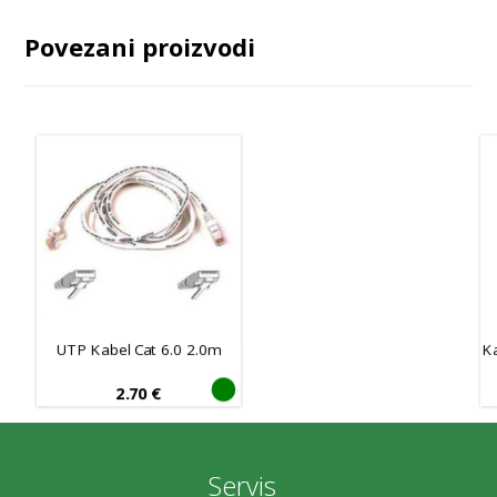
Povezani proizvodi
UTP Kabel Cat 6.0 2.0m
K
2.70
€
Servis