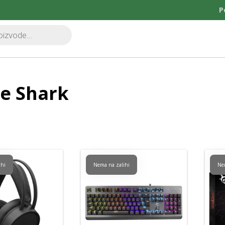
P
e Shark
ihi
Nema na zalihi
Ne