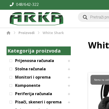
048/642-322
Proizvodi
White Shark
Whit
Kategorija proizvoda
Prijenosna računala
Stolna računala
Monitori i oprema
Nema na zal
Komponente
Periferija računala
Pisači, skeneri i oprema