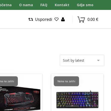
očetna
O nama
FAQ
Kontakt
Gdje smo
Usporedi
0.00
€
ma na zalihi
Nema na zalihi