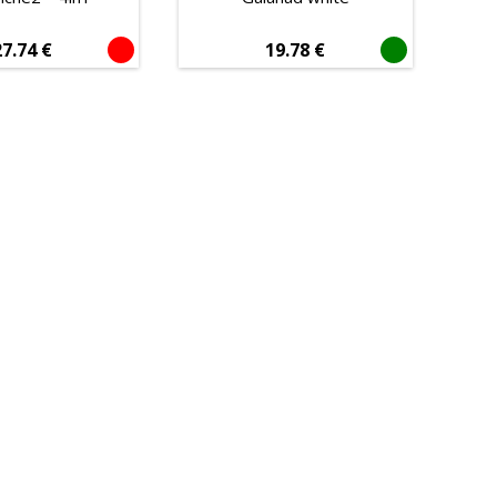
27.74
€
19.78
€