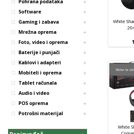
Pohrana podataka
Software
White Sh
Gaming i zabava
20
Mrežna oprema
Foto, video i oprema
Baterije i punjači
Kablovi i adapteri
Nema na zal
Mobiteli i oprema
Tablet računala
Audio i video
POS oprema
Potrošni materijal
White 
Coman