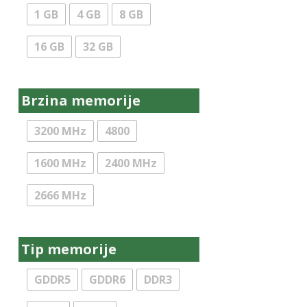
1 GB
4 GB
8 GB
Kolink
LC Power
16 GB
32 GB
Lenovo
LG
Brzina memorije
LogiLink
3200 MHz
4800
Logitech
Marvo
1600 MHz
2400 MHz
Maxell
2666 MHz
MaxLine
MAXMOBILE
Tip memorije
Microsoft
MS
GDDR5
GDDR6
DDR3
NaviaTec