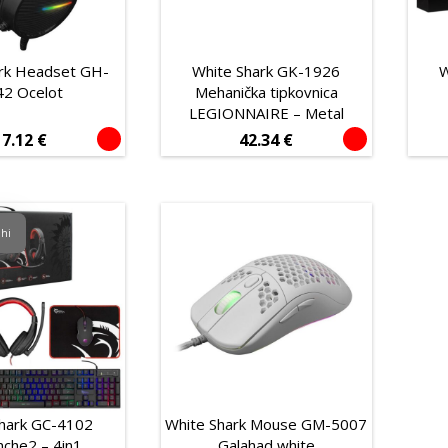
ark Headset GH-
White Shark GK-1926
W
42 Ocelot
Mehanička tipkovnica
LEGIONNAIRE – Metal
17.12
€
42.34
€
ihi
Shark GC-4102
White Shark Mouse GM-5007
che2 – 4in1
Galahad white