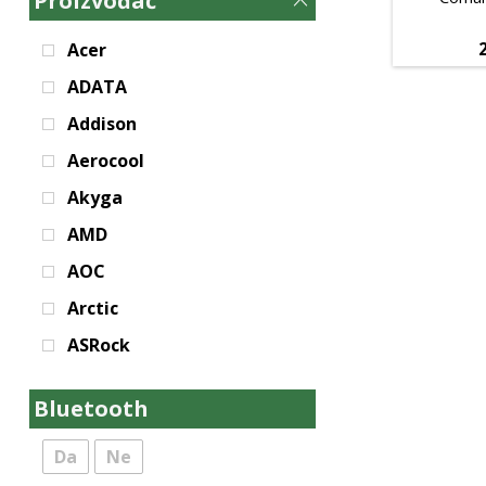
Proizvođač
Acer
ADATA
Addison
Aerocool
Akyga
AMD
AOC
Arctic
ASRock
Asus
Bluetooth
Aula
BIT FORCE
Da
Ne