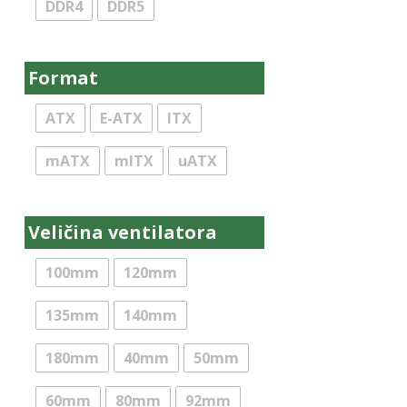
DDR4
DDR5
NZXT
Orico
Format
Pentax
Philips
ATX
E-ATX
ITX
Picun
mATX
mITX
uATX
PNY
PORT Designs
Veličina ventilatora
Prestigio
Raijintek
100mm
120mm
Rampage
135mm
140mm
Rapoo
180mm
40mm
50mm
Raptor
Razer
60mm
80mm
92mm