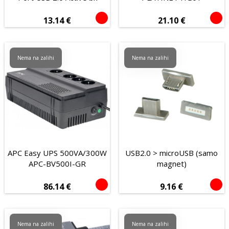
13.14
€
21.10
€
Nema na zalihi
Nema na zalihi
APC Easy UPS 500VA/300W
USB2.0 > microUSB (samo
APC-BV500I-GR
magnet)
86.14
€
9.16
€
Nema na zalihi
Nema na zalihi