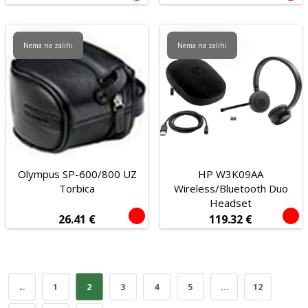
Nema na zalihi
Nema na zalihi
Olympus SP-600/800 UZ
HP W3K09AA
Torbica
Wireless/Bluetooth Duo
Headset
26.41
€
119.32
€
←
1
2
3
4
5
…
12