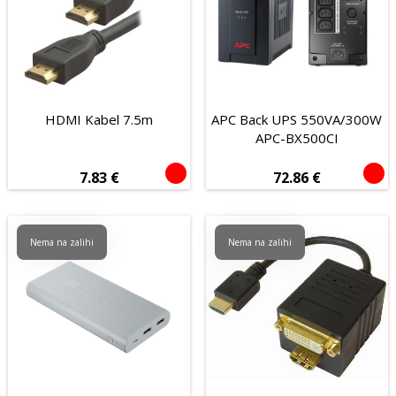
HDMI Kabel 7.5m
APC Back UPS 550VA/300W
APC-BX500CI
7.83
€
72.86
€
Nema na zalihi
Nema na zalihi