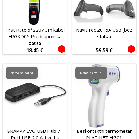
Tablet računala
Audio i video
First Rate 5*220V 3m kabel
NaviaTec 2015A USB (bez
POS oprema
FRGKD05 Prednaponska
stalka)
Potrošni materijal
zatita
18.45
€
59.59
€
Proizvođač
Tip povezivanja
Nema na zalihi
Nema na zalihi
Bežično
Žičano
Mehanička
Da
Ne
Senzor
Laserski
Optički
SNAPPY EVO USB Hub 7-
Beskontaktni termometar
Port USB 2.0 Active bk
PLATINET HG01