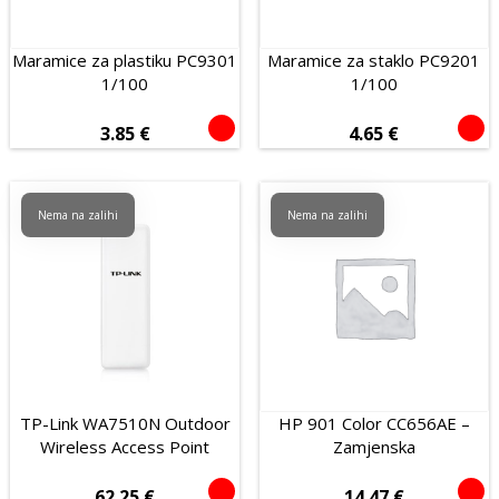
Maramice za plastiku PC9301
Maramice za staklo PC9201
1/100
1/100
3.85
€
4.65
€
Nema na zalihi
Nema na zalihi
TP-Link WA7510N Outdoor
HP 901 Color CC656AE –
Wireless Access Point
Zamjenska
62.25
€
14.47
€