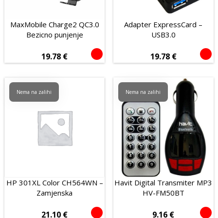
MaxMobile Charge2 QC3.0
Adapter ExpressCard –
Bezicno punjenje
USB3.0
19.78
€
19.78
€
Nema na zalihi
Nema na zalihi
HP 301XL Color CH564WN –
Havit Digital Transmiter MP3
Zamjenska
HV-FM50BT
21.10
€
9.16
€