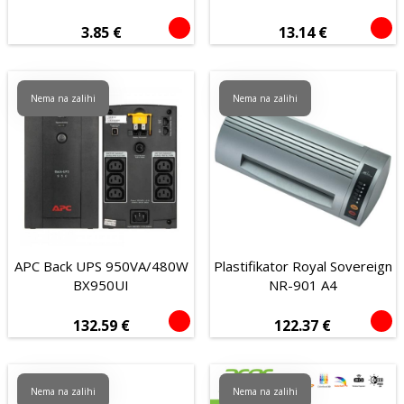
3.85
€
13.14
€
Nema na zalihi
Nema na zalihi
APC Back UPS 950VA/480W
Plastifikator Royal Sovereign
BX950UI
NR-901 A4
132.59
€
122.37
€
Nema na zalihi
Nema na zalihi