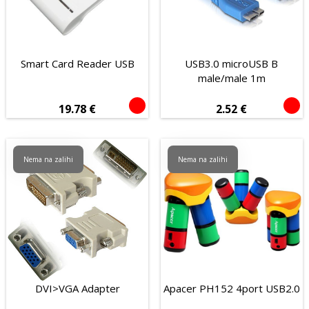
Smart Card Reader USB
USB3.0 microUSB B
male/male 1m
19.78
€
2.52
€
Nema na zalihi
Nema na zalihi
DVI>VGA Adapter
Apacer PH152 4port USB2.0