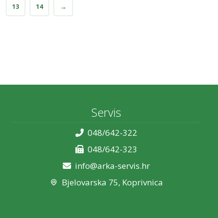
13
14
→
Servis
048/642-322
048/642-323
info@arka-servis.hr
Bjelovarska 75, Koprivnica