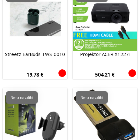
Streetz EarBuds TWS-0010
Projektor ACER X1227i
19.78
€
504.21
€
Nema na zalihi
Nema na zalihi