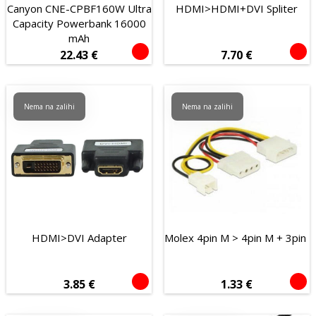
Canyon CNE-CPBF160W Ultra
HDMI>HDMI+DVI Spliter
Capacity Powerbank 16000
mAh
22.43
€
7.70
€
Nema na zalihi
Nema na zalihi
HDMI>DVI Adapter
Molex 4pin M > 4pin M + 3pin 
3.85
€
1.33
€