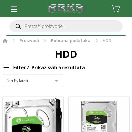
Očisti filter
Stolna računala
Monitori i oprema
Komponente
Procesori
Proizvodi
Pohrana podataka
HDD
Grafičke kartice
HDD
Matične ploče
Radna memorija (RAM)
Filter
Prikaz svih 5 rezultata
Pohrana podataka
HDD
SSD
Hladnjaci
Kućišta
Napajanja