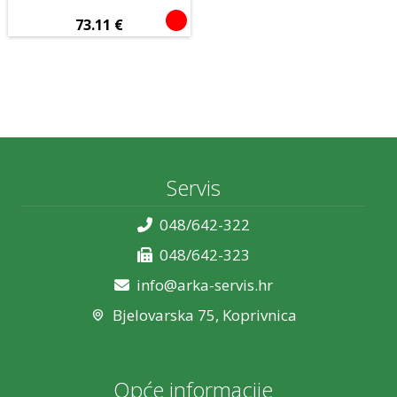
Da
Ne
73.11
€
Senzor
Laserski
Optički
Servis
048/642-322
048/642-323
info@arka-servis.hr
Bjelovarska 75, Koprivnica
Opće informacije