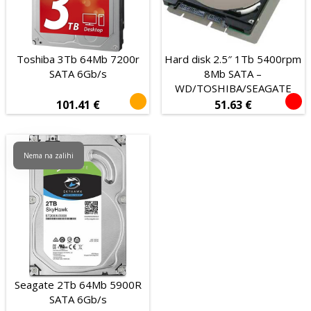
Kablovi i adapteri
Mobiteli i oprema
Tablet računala
Toshiba 3Tb 64Mb 7200r
Hard disk 2.5″ 1Tb 5400rpm
SATA 6Gb/s
8Mb SATA –
Audio i video
WD/TOSHIBA/SEAGATE
POS oprema
101.41
€
51.63
€
Potrošni materijal
Proizvođač
Nema na zalihi
Kapacitet diska
3 TB
4 TB
1 TB
2 TB
Tip povezivanja
Bežično
Žičano
Seagate 2Tb 64Mb 5900R
Mehanička
SATA 6Gb/s