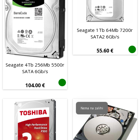
Ventilatori
Optički uređaji
Kontroleri
Seagate 1Tb 64Mb 7200r
Zvučne kartice
SATA2 6Gb/s
Termalne paste
55.60
€
Periferija računala
Seagate 4Tb 256Mb 5500r
Pisači, skeneri i oprema
SATA 6Gb/s
Pohrana podataka
104.00
€
Software
Gaming i zabava
Nema na zalihi
Mrežna oprema
Foto, video i oprema
Baterije i punjači