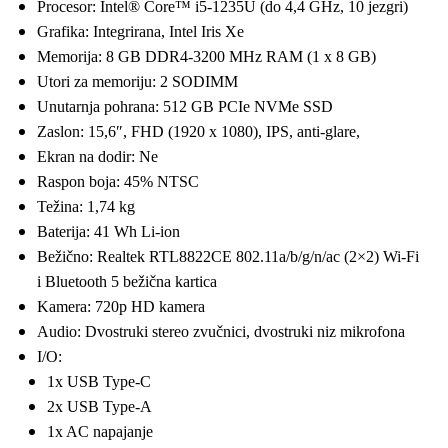
Procesor: Intel® Core™ i5-1235U (do 4,4 GHz, 10 jezgri)
Grafika: Integrirana, Intel Iris Xe
Memorija: 8 GB DDR4-3200 MHz RAM (1 x 8 GB)
Utori za memoriju: 2 SODIMM
Unutarnja pohrana: 512 GB PCIe NVMe SSD
Zaslon: 15,6″, FHD (1920 x 1080), IPS, anti-glare,
Ekran na dodir: Ne
Raspon boja: 45% NTSC
Težina: 1,74 kg
Baterija: 41 Wh Li-ion
Bežično: Realtek RTL8822CE 802.11a/b/g/n/ac (2×2) Wi-Fi
i Bluetooth 5 bežična kartica
Kamera: 720p HD kamera
Audio: Dvostruki stereo zvučnici, dvostruki niz mikrofona
I/O:
1x USB Type-C
2x USB Type-A
1x AC napajanje