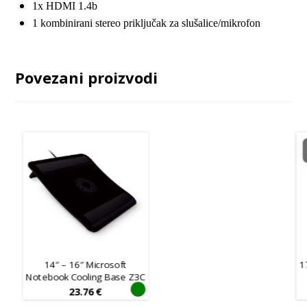
1x HDMI 1.4b
1 kombinirani stereo priključak za slušalice/mikrofon
Povezani proizvodi
14″ – 16″ Microsoft
1
Notebook Cooling Base Z3C
23.76
€