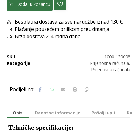
Dodaj u košaricu
Besplatna dostava za sve narudžbe iznad 130 €
Plaćanje pouzećem prilikom preuzimanja
Brza dostava 2-4 radna dana
SKU
1000-130008
Kategorije
Prijenosna računala
,
Prijenosna računala
Opis
Dodatne informacije
Pošalji upit
Dost
Tehničke specifikacije: