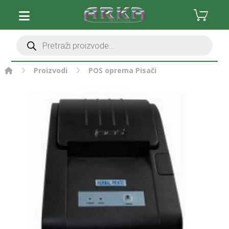
Proizvodi
POS oprema
Pisači