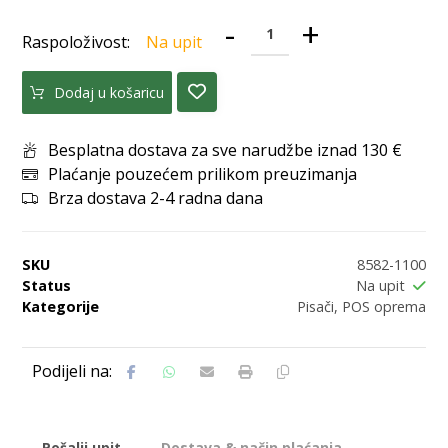
-
+
Raspoloživost:
Na upit
Dodaj u košaricu
Besplatna dostava za sve narudžbe iznad 130 €
Plaćanje pouzećem prilikom preuzimanja
Brza dostava 2-4 radna dana
SKU
8582-1100
Status
Na upit
Kategorije
Pisači
,
POS oprema
Pošalji upit
Dostava & način plaćanja