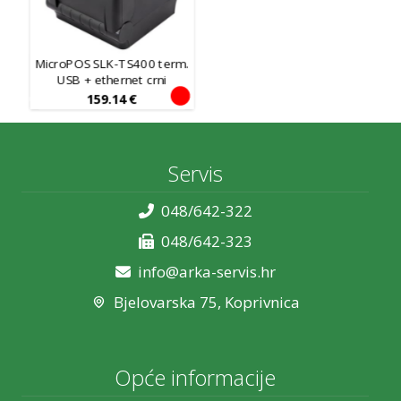
MicroPOS SLK-TS400 term.
USB + ethernet crni
159.14
€
Servis
048/642-322
048/642-323
info@arka-servis.hr
Bjelovarska 75, Koprivnica
Opće informacije