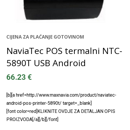
CIJENA ZA PLAĆANJE GOTOVINOM
NaviaTec POS termalni NTC-
5890T USB Android
66.23
€
[b][a href=http://www.maxnavia.com/product/naviatec-
android-pos-printer-5890t/ target=_blank]
[font color=red]KLIKNITE OVDJE ZA DETALJAN OPIS
PROIZVODA[/a][/b][/font]